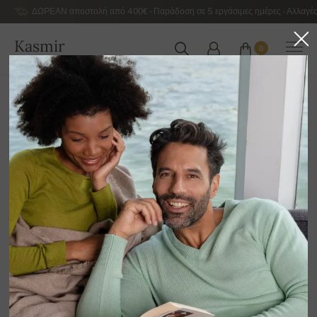
ΔΩΡΕΑΝ αποστολή από 400€ - Παράδοση σε 5 εργάσιμες ημέρες - Αλλαγές
Kasmir
0
ΕΛΛΆΔΑ
Αρχική
Αντρικά κασμιρένια πουλόβερ πολυτελείας
Ανδρικά κασμιρένια πουλόβερ με V λαιμόκοψη