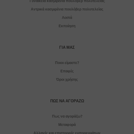
Γυναικεία κασμιρένια πουλόβερ πολυτελείας
Αντρικά κασμιρένια πουλόβερ πολυτελείας
Λοιπά
Εκποίηση
ΓΙΑ ΜΑΣ
Ποιοι είμαστε?
Επαφές
Όροι χρήσης
ΠΏΣ ΝΑ ΑΓΟΡΆΖΩ
Πως να αγοράζω?
Μεταφορά
Αλλαγές και επιστροφές εμπορευμάτων