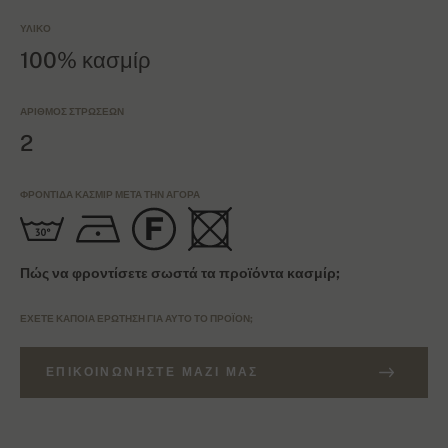
ΥΛΙΚΌ
100% κασμίρ
ΑΡΙΘΜΌΣ ΣΤΡΏΣΕΩΝ
2
ΦΡΟΝΤΊΔΑ ΚΑΣΜΊΡ ΜΕΤΆ ΤΗΝ ΑΓΟΡΆ
Πώς να φροντίσετε σωστά τα προϊόντα κασμίρ;
ΈΧΕΤΕ ΚΆΠΟΙΑ ΕΡΏΤΗΣΗ ΓΙΑ ΑΥΤΌ ΤΟ ΠΡΟΪΌΝ;
ΕΠΙΚΟΙΝΩΝΉΣΤΕ ΜΑΖΊ ΜΑΣ