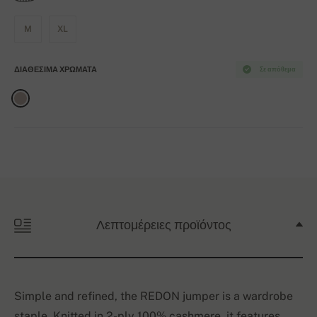
M
XL
ΔΙΑΘΈΣΙΜΑ ΧΡΏΜΑΤΑ
Σε απόθεμα
Λεπτομέρειες προϊόντος
Simple and refined, the REDON jumper is a wardrobe
staple. Knitted in 2-ply 100% cashmere, it features