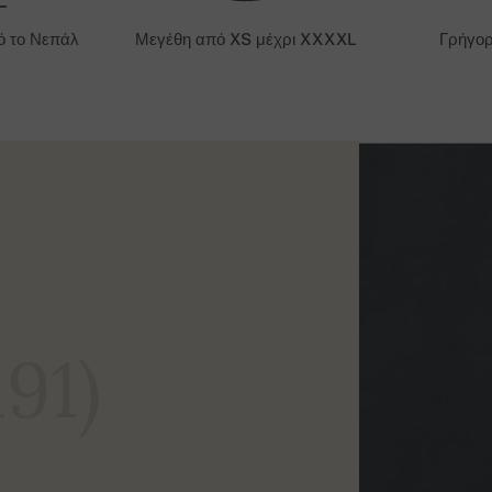
ό το Νεπάλ
Μεγέθη από XS μέχρι XXXXL
Γρήγο
191)