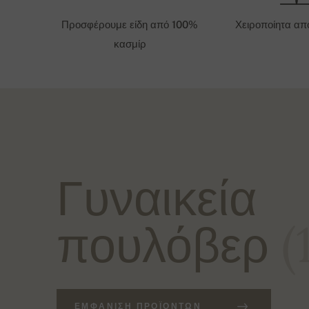
Προσφέρουμε είδη από 100%
Χειροποίητα απ
κασμίρ
Γυναικεία
πουλόβερ
(
ΕΜΦΆΝΙΣΗ ΠΡΟΪΌΝΤΩΝ