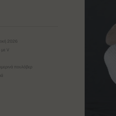
τική 2026
 με V
ιμερινά πουλόβερ
ιά