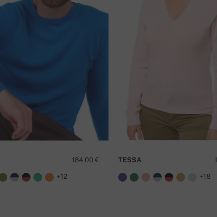
184,00 €
TESSA
+12
+18