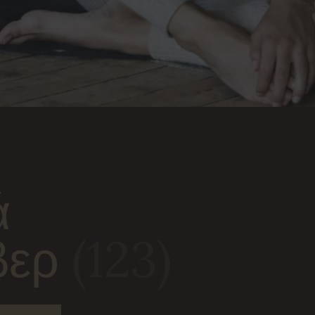
ά
βερ
(123)