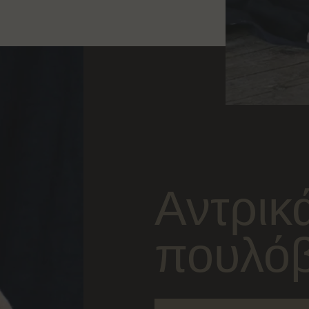
Αντρικ
πουλό