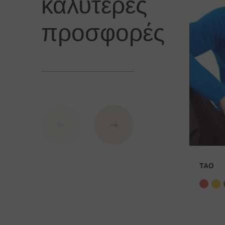
καλύτερες
προσφορές
TAO