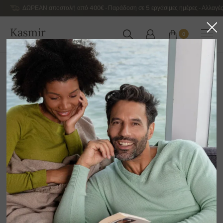
ΔΩΡΕΑΝ αποστολή από 400€ - Παράδοση σε 5 εργάσιμες ημέρες - Αλλαγές
Kasmir
0
ΕΛΛΆΔΑ
Αρχική
Αντρικά κασμιρένια πουλόβερ πολυτελείας
Ανδρικά κασμιρένια πουλόβερ με V λαιμόκοψη