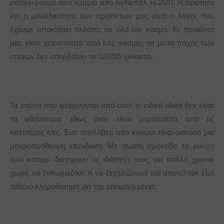
εισάγει ρούχα από καρμίρ από το Νεπάλ το 2011. Η ποιότητα
και η μοναδικότητα των προϊόντων μας είναι ο λόγος που
έχουμε αποκτήσει πελάτες σε όλο τον κόσμο. Τα προϊόντα
μας είναι χειροποίητα από ίνες κασμίρ, το μέσο πάχος των
οποίων δεν υπερβαίνει τα 0,0155 χιλιοστά.
Τα ρούχα που φτιάχνονται από αυτό το ειδικό υλικό δεν είναι
τα φθηνότερα, ιδίως όταν είναι χειροποίητα από τις
καλύτερες ίνες. Ένα πουλόβερ από κασμίρ είναι ωστόσο μια
μακροπρόθεσμη επένδυση. Με σωστή φροντίδα τα ρούχα
από κασμίρ διατηρούν τις ιδιότητές τους για πολλά χρόνια
χωρίς να ξεθωριάζουν ή να ξεχειλώνουν και αποτελούν έτσι
πιθανό κληροδότημα για την επόμενη γενιά.