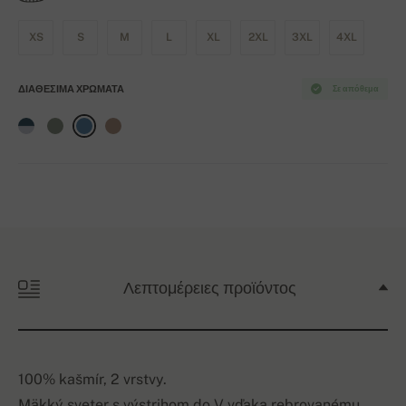
XS
S
M
L
XL
2XL
3XL
4XL
ΔΙΑΘΈΣΙΜΑ ΧΡΏΜΑΤΑ
Σε απόθεμα
Λεπτομέρειες προϊόντος
100% kašmír, 2 vrstvy.
Mäkký sveter s výstrihom do V vďaka rebrovanému