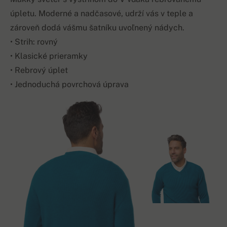
úpletu. Moderné a nadčasové, udrží vás v teple a
zároveň dodá vášmu šatníku uvoľnený nádych.
• Strih: rovný
• Klasické prieramky
• Rebrový úplet
• Jednoduchá povrchová úprava