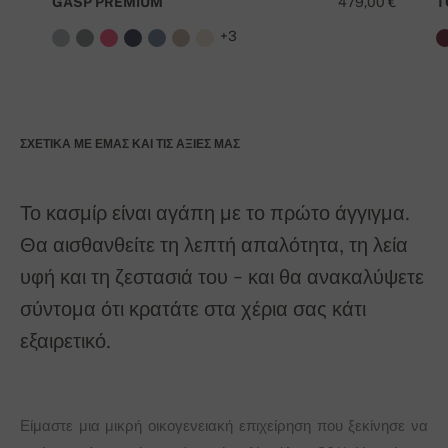
GASP PREMIUM
479,00 €
T
+3
ΣΧΕΤΙΚΆ ΜΕ ΕΜΆΣ ΚΑΙ ΤΙΣ ΑΞΊΕΣ ΜΑΣ
Το κασμίρ είναι αγάπη με το πρώτο άγγιγμα.
Θα αισθανθείτε τη λεπτή απαλότητα, τη λεία
υφή και τη ζεστασιά του - και θα ανακαλύψετε
σύντομα ότι κρατάτε στα χέρια σας κάτι
εξαιρετικό.
Είμαστε μια μικρή οικογενειακή επιχείρηση που ξεκίνησε να