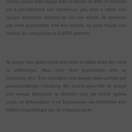
εισάγει ρούχα από καρμίρ από το Νεπάλ το 2011. Η ποιότητα
και η μοναδικότητα των προϊόντων μας είναι ο λόγος που
έχουμε αποκτήσει πελάτες σε όλο τον κόσμο. Τα προϊόντα
μας είναι χειροποίητα από ίνες κασμίρ, το μέσο πάχος των
οποίων δεν υπερβαίνει τα 0,0155 χιλιοστά.
Τα ρούχα που φτιάχνονται από αυτό το ειδικό υλικό δεν είναι
τα φθηνότερα, ιδίως όταν είναι χειροποίητα από τις
καλύτερες ίνες. Ένα πουλόβερ από κασμίρ είναι ωστόσο μια
μακροπρόθεσμη επένδυση. Με σωστή φροντίδα τα ρούχα
από κασμίρ διατηρούν τις ιδιότητές τους για πολλά χρόνια
χωρίς να ξεθωριάζουν ή να ξεχειλώνουν και αποτελούν έτσι
πιθανό κληροδότημα για την επόμενη γενιά.