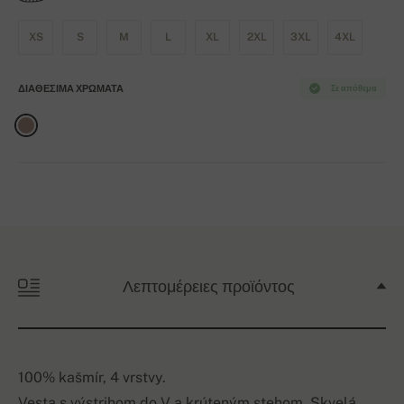
XS
S
M
L
XL
2XL
3XL
4XL
ΔΙΑΘΈΣΙΜΑ ΧΡΏΜΑΤΑ
Σε απόθεμα
Λεπτομέρειες προϊόντος
100% kašmír, 4 vrstvy.
Vesta s výstrihom do V a krúteným stehom. Skvelá