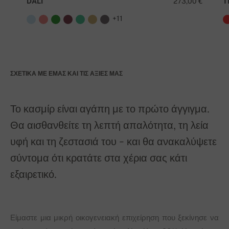
DALI
273,00 €
T
+11
ΣΧΕΤΙΚΆ ΜΕ ΕΜΆΣ ΚΑΙ ΤΙΣ ΑΞΊΕΣ ΜΑΣ
Το κασμίρ είναι αγάπη με το πρώτο άγγιγμα.
Θα αισθανθείτε τη λεπτή απαλότητα, τη λεία
υφή και τη ζεστασιά του - και θα ανακαλύψετε
σύντομα ότι κρατάτε στα χέρια σας κάτι
εξαιρετικό.
Είμαστε μια μικρή οικογενειακή επιχείρηση που ξεκίνησε να