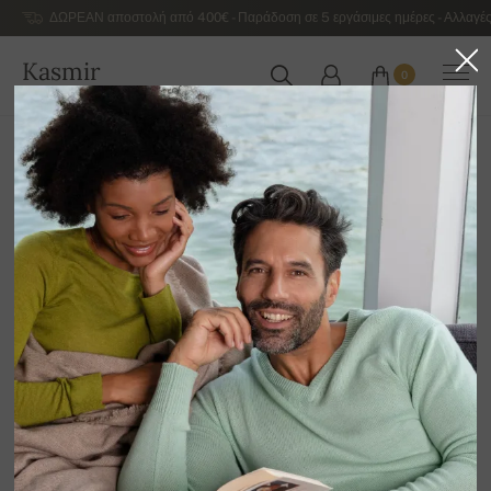
ΔΩΡΕΑΝ αποστολή από 400€ - Παράδοση σε 5 εργάσιμες ημέρες - Αλλαγές
Kasmir
0
ΕΛΛΆΔΑ
Αρχική
Αντρικά κασμιρένια πουλόβερ πολυτελείας
Ανδρικές κασμιρένιες ζακέτες και γιλέκα χωρίς μανίκια