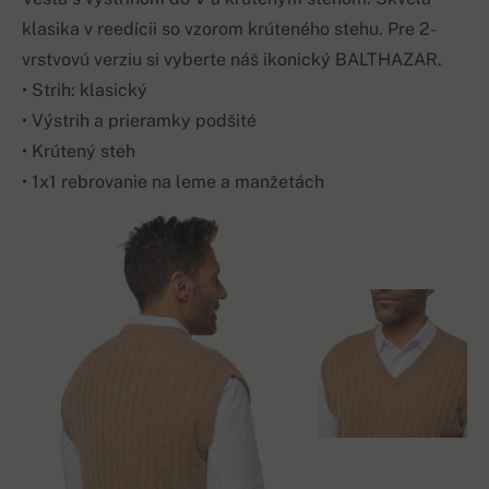
klasika v reedícii so vzorom krúteného stehu. Pre 2-
vrstvovú verziu si vyberte náš ikonický BALTHAZAR.
• Strih: klasický
• Výstrih a prieramky podšité
• Krútený steh
• 1x1 rebrovanie na leme a manžetách