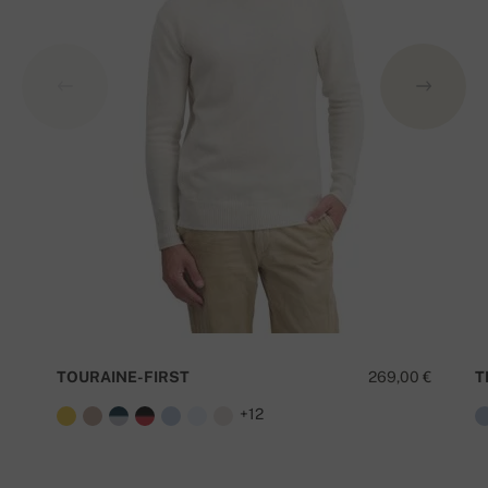
TOURAINE-FIRST
269,00 €
T
+12