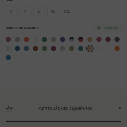
S
M
L
XL
2XL
ΔΙΑΘΈΣΙΜΑ ΧΡΏΜΑΤΑ
Σε απόθεμα
Λεπτομέρειες προϊόντος