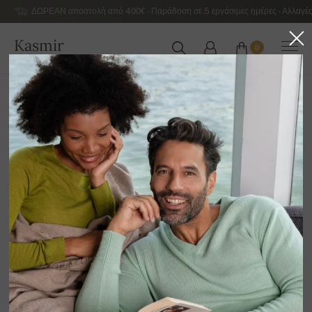
ΔΩΡΕΑΝ αποστολή από 400€ - Παράδοση σε 5 εργάσιμες ημέρες - Αλλαγές
Kasmir
0
ΕΛΛΆΔΑ
Αρχική
Αντρικά κασμιρένια πουλόβερ πολυτελείας
Ανδρική βασική κασμιρένια κολεξιόν