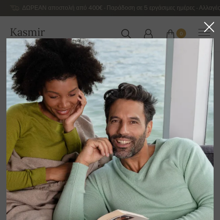
ΔΩΡΕΑΝ αποστολή από 400€ - Παράδοση σε 5 εργάσιμες ημέρες - Αλλαγές
Kasmir
0
ΕΛΛΆΔΑ
Αρχική
Εκποίηση
ΛΟΙΠΆ