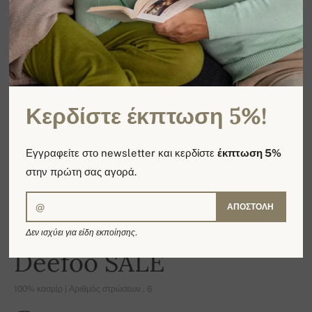
Κερδίστε έκπτωση 5%!
Εγγραφείτε στο newsletter και κερδίστε
έκπτωση 5%
στην πρώτη σας αγορά.
ΑΠΟΣΤΟΛΉ
Δεν ισχύει για είδη εκποίησης.
-14%
Deefoo SALE
100% κασμίρ | Αριθμός στρώσεων : 6