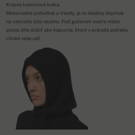
Krásna kašmírová kukla.
Mimoriadne pohodlné a trendy, je to ideálny doplnok
na zahriatie túto sezónu. Pod golierom svetra môže
počas dňa slúžiť ako kapucňa, ktorá v prípade potreby
chráni vaše uši!