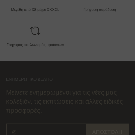
Μεγέθη από XS μέχρι XXXXL
Γρήγορη παράδοση
Γρήγορος εκτελωνισμός προϊόντων
ΕΝΗΜΕΡΩΤΙΚΌ ΔΕΛΤΊΟ
Μείνετε ενημερωμένοι για τις νέες μας
κολεξιόν, τις εκπτώσεις και άλλες ειδικές
προσφορές.
ΑΠΟΣΤΟΛΉ