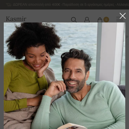
ΔΩΡΕΑΝ αποστολή από 400€ - Παράδοση σε 5 εργάσιμες ημέρες - Αλλαγές
Kasmir
0
ΕΛΛΆΔΑ
ΌΛΑ ΤΑ ΠΡΟΪΌΝΤΑ
ΑΝΤΡΙΚΆ ΠΟΥΛΌΒΕΡ
ΓΥΝΑΙΚΕΊΑ ΠΟΥΛΌΒΕΡ
ΛΟΙΠΆ
12
Ταξινόμηση κατά
Φίλτρο
-13%