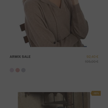
ARMIX SALE
92,40 €
105,00 €
-16%