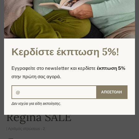
Κερδίστε έκπτωση 5%!
Εγγραφείτε στο newsletter και κερδίστε
έκπτωση 5%
στην πρώτη σας αγορά.
ΑΠΟΣΤΟΛΉ
Δεν ισχύει για είδη εκποίησης.
-16%
Regina SALE
| Αριθμός στρώσεων : 2