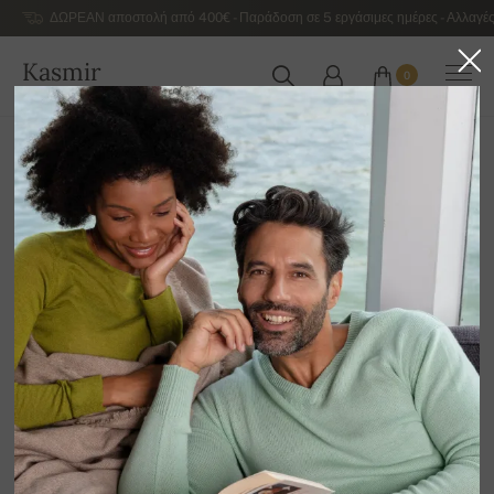
ΔΩΡΕΑΝ αποστολή από 400€ - Παράδοση σε 5 εργάσιμες ημέρες - Αλλαγές
Kasmir
0
ΕΛΛΆΔΑ
Αρχική
Εκποίηση
ΛΟΙΠΆ