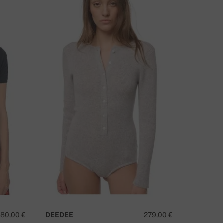
ΧΕΤΕ ΚΆΠΟΙΑ ΕΡΏΤΗΣΗ ΓΙΑ ΑΥΤΌ ΤΟ ΠΡΟΪΌΝ;
ΕΠΙΚΟΙΝΩΝΉΣΤΕ ΜΑΖΊ ΜΑΣ
180,00 €
DEEDEE
279,00 €
PALERM