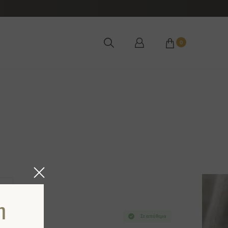
0
2XL
η
Σε απόθεμα