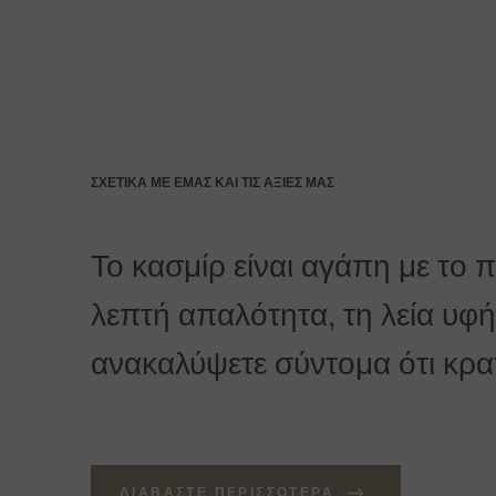
Τράπεζα: Slovenská sporiteľňa a.s., Nitra
Ως εντολή πληρωμής αναφέρεται ο αριθμός της παρ
Για παραγγελίες άνω των 400 Ευρώ η παράδοσ
ΣΧΕΤΙΚΆ ΜΕ ΕΜΆΣ ΚΑΙ ΤΙΣ ΑΞΊΕΣ ΜΑΣ
Το κασμίρ είναι αγάπη με το 
λεπτή απαλότητα, τη λεία υφή 
ανακαλύψετε σύντομα ότι κρατά
ΔΙΑΒΆΣΤΕ ΠΕΡΙΣΣΌΤΕΡΑ