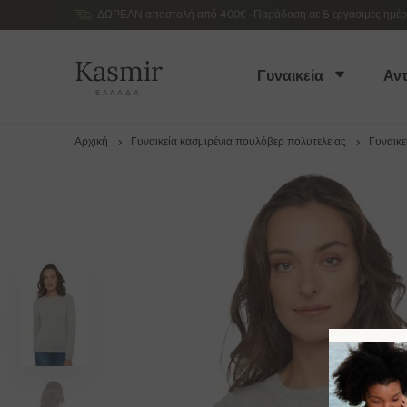
ΔΩΡΕΑΝ αποστολή από 400€ - Παράδοση σε 5 εργάσιμες ημέρες
Kasmir
Γυναικεία
Αντ
ΕΛΛΆΔΑ
Αρχική
Γυναικεία κασμιρένια πουλόβερ πολυτελείας
Γυναικε