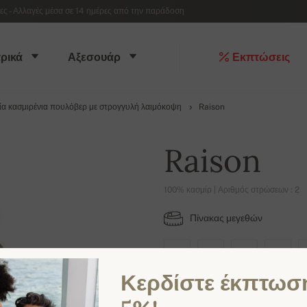
 - Αλλαγές μέσα σε 14 ημέρες από την παράδοση
ρικά
Αξεσουάρ
Εκπτώσεις
ία κασμιρένια πουλόβερ με στρογγυλή λαιμόκοψη
Raison
Raison
100% κασμίρ | Αριθμός στρώσεων : 2
Πίνακας μεγεθών
S
M
L
XL
Κερδίστε έκπτωσ
ΔΙΑΘΈΣΙΜΑ ΧΡΏΜΑΤΑ