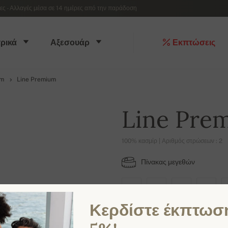
 - Αλλαγές μέσα σε 14 ημέρες από την παράδοση
ρικά
Αξεσουάρ
Εκπτώσεις
um
Line Premium
Line Pre
100% κασμίρ | Αριθμός στρώσεων : 2
Πίνακας μεγεθών
XS
S
M
L
Κερδίστε έκπτωσ
ΔΙΑΘΈΣΙΜΑ ΧΡΏΜΑΤΑ