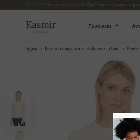
ΔΩΡΕΑΝ αποστολή από 400€ - Παράδοση σε 5 εργάσιμες ημέρες
Kasmir
Γυναικεία
Αντ
ΕΛΛΆΔΑ
Αρχική
Γυναικεία κασμιρένια πουλόβερ πολυτελείας
Premi