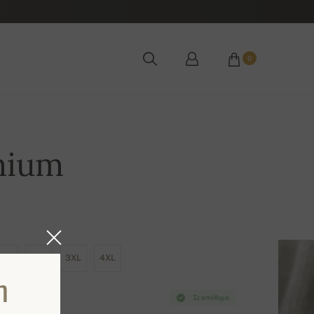
0
mium
XL
2XL
3XL
4XL
η
Σε απόθεμα