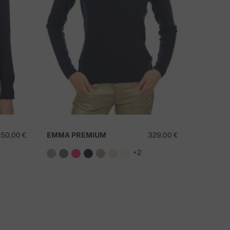
ΧΕΤΕ ΚΆΠΟΙΑ ΕΡΏΤΗΣΗ ΓΙΑ ΑΥΤΌ ΤΟ ΠΡΟΪΌΝ;
ΕΠΙΚΟΙΝΩΝΉΣΤΕ ΜΑΖΊ ΜΑΣ
50,00 €
EMMA PREMIUM
329,00 €
JADE PR
+2