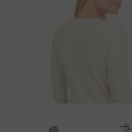
Τρόποι παράδ
Μήκος πλάτης
XS
56 cm
Μετά την παραλαβή της παραγγελίας, θα επικοινων