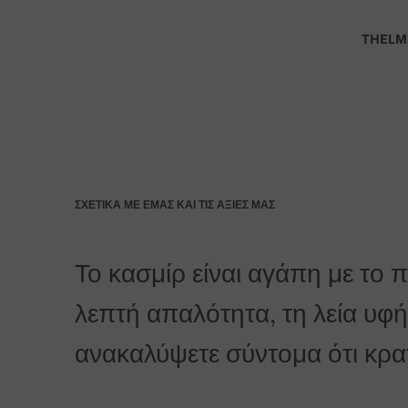
BIC: GIBASKBX
THELM
Τράπεζα: Slovenská sporiteľňa a.s., Nitra
Ως εντολή πληρωμής αναφέρεται ο αριθμός της παρ
Για παραγγελίες άνω των 400 Ευρώ η παράδοσ
ΣΧΕΤΙΚΆ ΜΕ ΕΜΆΣ ΚΑΙ ΤΙΣ ΑΞΊΕΣ ΜΑΣ
Το κασμίρ είναι αγάπη με το 
λεπτή απαλότητα, τη λεία υφή 
ανακαλύψετε σύντομα ότι κρατά