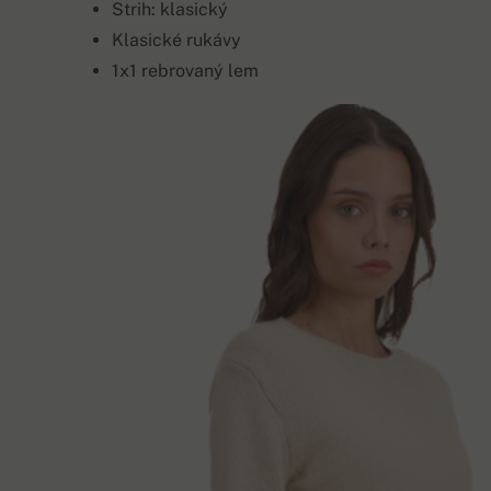
Strih: klasický
Klasické rukávy
1x1 rebrovaný lem