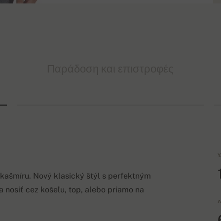
Παράδοση και επιστροφές
Υ
 kašmíru. Nový klasický štýl s perfektným
sa nosiť cez košeľu, top, alebo priamo na
Α