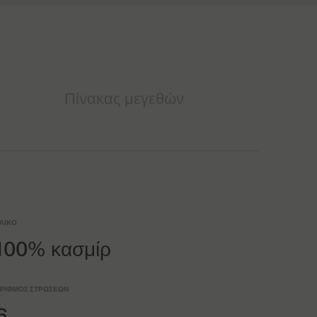
Πίνακας μεγεθών
ΛΙΚΌ
100% κασμίρ
ΡΙΘΜΌΣ ΣΤΡΏΣΕΩΝ
6