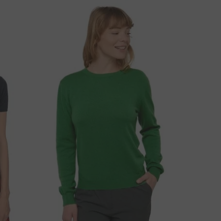
ΧΕΤΕ ΚΆΠΟΙΑ ΕΡΏΤΗΣΗ ΓΙΑ ΑΥΤΌ ΤΟ ΠΡΟΪΌΝ;
ΕΠΙΚΟΙΝΩΝΉΣΤΕ ΜΑΖΊ ΜΑΣ