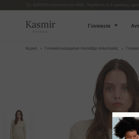
ΔΩΡΕΑΝ αποστολή από 400€ - Παράδοση σε 5 εργάσιμες ημέρες
Kasmir
Γυναικεία
Αντ
ΕΛΛΆΔΑ
Αρχική
Γυναικεία κασμιρένια πουλόβερ πολυτελείας
Γυναικε