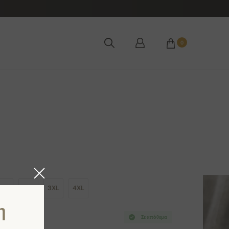
0
XL
2XL
3XL
4XL
η
Σε απόθεμα