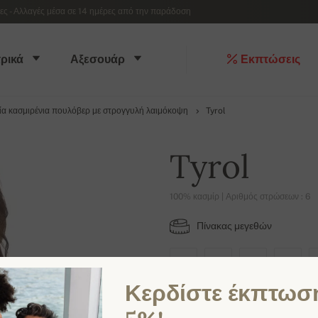
 - Αλλαγές μέσα σε 14 ημέρες από την παράδοση
ρικά
Αξεσουάρ
Εκπτώσεις
ία κασμιρένια πουλόβερ με στρογγυλή λαιμόκοψη
Tyrol
Tyrol
100% κασμίρ | Αριθμός στρώσεων : 6
Πίνακας μεγεθών
XS
S
M
L
Κερδίστε έκπτωσ
ΔΙΑΘΈΣΙΜΑ ΧΡΏΜΑΤΑ