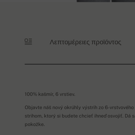
Λεπτομέρειες προϊόντος
100% kašmír, 6 vrstiev.
Objavte náš nový okrúhly výstrih zo 6-vrstvového
strihom, ktorý si budete chcieť ihneď osvojiť. Dá 
pokožke.