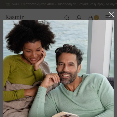
ΔΩΡΕΑΝ αποστολή από 400€ - Παράδοση σε 5 εργάσιμες ημέρες - Αλλαγές
Kasmir
0
ΕΛΛΆΔΑ
ΌΛΑ ΤΑ ΠΡΟΪΌΝΤΑ
ΆΝΟΙΞΗ / ΚΑΛΟΚΑΊΡΙ
ΑΠΟΚΛΕΙΣΤΙΚΉ 2026
Classic
12
Ταξινόμηση κατά
Φίλτρο