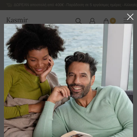
ΔΩΡΕΑΝ αποστολή από 400€ - Παράδοση σε 5 εργάσιμες ημέρες - Αλλαγές
Kasmir
0
ΕΛΛΆΔΑ
Αρχική
Αντρικά κασμιρένια πουλόβερ πολυτελείας
Ανδρικά κασμιρένια ζιβάγκο