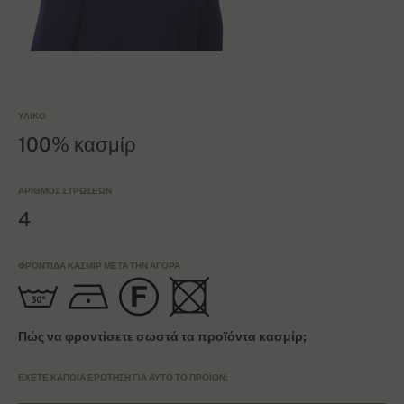
ΥΛΙΚΌ
100% κασμίρ
ΑΡΙΘΜΌΣ ΣΤΡΏΣΕΩΝ
4
ΦΡΟΝΤΊΔΑ ΚΑΣΜΊΡ ΜΕΤΆ ΤΗΝ ΑΓΟΡΆ
Πώς να φροντίσετε σωστά τα προϊόντα κασμίρ;
ΈΧΕΤΕ ΚΆΠΟΙΑ ΕΡΏΤΗΣΗ ΓΙΑ ΑΥΤΌ ΤΟ ΠΡΟΪΌΝ;