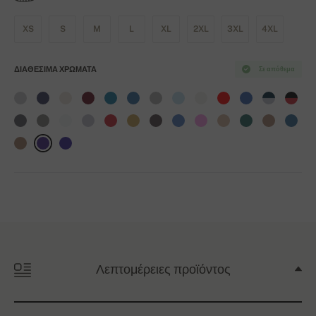
XS
S
M
L
XL
2XL
3XL
4XL
ΔΙΑΘΈΣΙΜΑ ΧΡΏΜΑΤΑ
Σε απόθεμα
Λεπτομέρειες προϊόντος