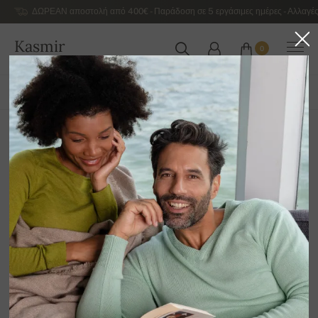
ΔΩΡΕΑΝ αποστολή από 400€ - Παράδοση σε 5 εργάσιμες ημέρες - Αλλαγές
Kasmir
0
ΕΛΛΆΔΑ
ΌΛΑ ΤΑ ΠΡΟΪΌΝΤΑ
ΆΝΟΙΞΗ / ΚΑΛΟΚΑΊΡΙ
ΑΠΟΚΛΕΙΣΤΙΚΉ 2026
Πουλόβερ από Γιακ
12
Ταξινόμηση κατά
Φίλτρο