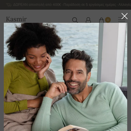
ΔΩΡΕΑΝ αποστολή από 400€ - Παράδοση σε 5 εργάσιμες ημέρες - Αλλαγές
Kasmir
0
ΕΛΛΆΔΑ
ΌΛΑ ΤΑ ΠΡΟΪΌΝΤΑ
ΆΝΟΙΞΗ / ΚΑΛΟΚΑΊΡΙ
ΑΠΟΚΛΕΙΣΤΙΚΉ 2026
Ανδρικό Duvet
12
Ταξινόμηση κατά
Φίλτρο
LILIAN
245,00 €