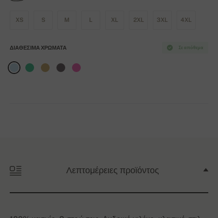
XS
S
M
L
XL
2XL
3XL
4XL
ΔΙΑΘΈΣΙΜΑ ΧΡΏΜΑΤΑ
Σε απόθεμα
Λεπτομέρειες προϊόντος