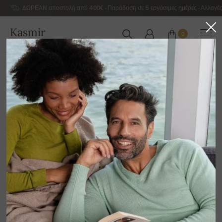
ΔΩΡΕΑΝ αποστολή από 400€ - Παράδοση σε 5 εργάσιμες ημέρες - Αλλαγές
Kasmir
0
ΕΛΛΆΔΑ
Αρχική
Αντρικά κασμιρένια πουλόβερ πολυτελείας
Ανδρικές κασμιρένιες ζακέτες και γιλέκα χωρίς μανίκια