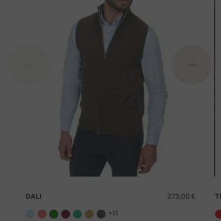
DALI
273,00 €
T
+11