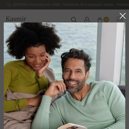
ΔΩΡΕΑΝ αποστολή από 400€ - Παράδοση σε 5 εργάσιμες ημέρες - Αλλαγές
Kasmir
0
ΕΛΛΆΔΑ
ΌΛΑ ΤΑ ΠΡΟΪΌΝΤΑ
ΆΝΟΙΞΗ / ΚΑΛΟΚΑΊΡΙ
ΑΠΟΚΛΕΙΣΤΙΚΉ 2026
Κούμπωμα με φερμουάρ
12
Ταξινόμηση κατά
Φίλτρο