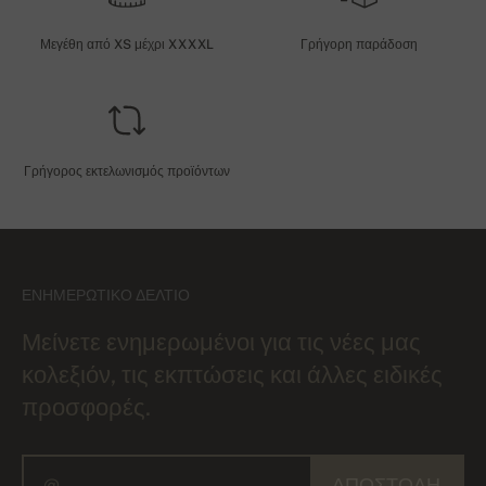
Μεγέθη από XS μέχρι XXXXL
Γρήγορη παράδοση
Γρήγορος εκτελωνισμός προϊόντων
ΕΝΗΜΕΡΩΤΙΚΌ ΔΕΛΤΊΟ
Μείνετε ενημερωμένοι για τις νέες μας
κολεξιόν, τις εκπτώσεις και άλλες ειδικές
προσφορές.
ΑΠΟΣΤΟΛΉ