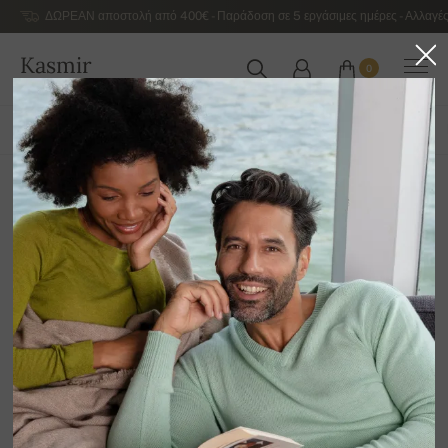
ΔΩΡΕΑΝ αποστολή από 400€ - Παράδοση σε 5 εργάσιμες ημέρες - Αλλαγές
Kasmir
0
ΕΛΛΆΔΑ
ΌΛΑ ΤΑ ΠΡΟΪΌΝΤΑ
ΆΝΟΙΞΗ / ΚΑΛΟΚΑΊΡΙ
ΑΠΟΚΛΕΙΣΤΙΚΉ 2026
Κασμίρ και βαμβάκι
12
Ταξινόμηση κατά
Φίλτρο