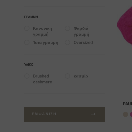
ΓΡΑΜΜΉ
Κανονική
Φαρδιά
γραμμή
γραμμή
Ίσια γραμμή
Oversized
ΥΛΙΚΌ
Brushed
κασμίρ
cashmere
PAU
ΕΜΦΆΝΙΣΗ