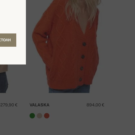
ΣΤΟΛΉ
279,90 €
VALASKA
894,00 €