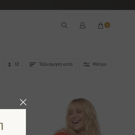
0
12
Ταξινόμηση κατά
Φίλτρο
η