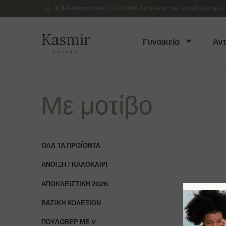
ΔΩΡΕΑΝ αποστολή από 400€ - Παράδοση σε 5 εργάσιμες ημέρες
Kasmir
Γυναικεία
Αντ
ΕΛΛΆΔΑ
Με μοτίβο
ΌΛΑ ΤΑ ΠΡΟΪΌΝΤΑ
ΆΝΟΙΞΗ / ΚΑΛΟΚΑΊΡΙ
ΑΠΟΚΛΕΙΣΤΙΚΉ 2026
ΒΑΣΙΚΉ ΚΟΛΕΞΙΌΝ
ΠΟΥΛΌΒΕΡ ΜΕ V