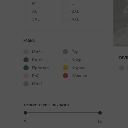
M
L
XL
2XL
3XL
4XL
ΧΡΏΜΑ
Μπλε
Γκρι
DIV
Καφέ
Κρεμ
Πράσινο
Κίτρινο
Ροζ
Κόκκινο
Μπεζ
ΑΡΙΘΜΌΣ ΣΤΡΏΣΕΩΝ - ΠΆΧΟΣ
2
14