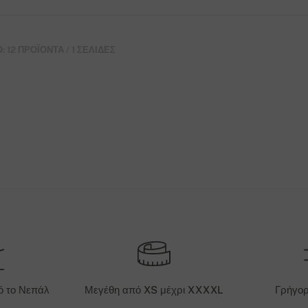
 12 ΠΡΟΪΌΝΤΑ / 1 ΣΕΛΊΔΕΣ
ό το Νεπάλ
Μεγέθη από XS μέχρι XXXXL
Γρήγο