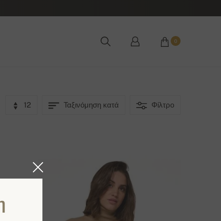
0
12
Ταξινόμηση κατά
Φίλτρο
η