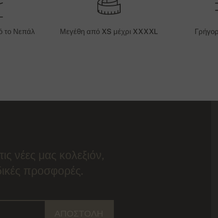
ό το Νεπάλ
Μεγέθη από XS μέχρι XXXXL
Γρήγο
τις νέες μας κολεξιόν,
ιδικές προσφορές.
ΑΠΟΣΤΟΛΉ