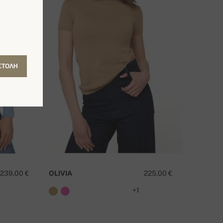
ΣΤΟΛΉ
239,00 €
OLIVIA
225,00 €
8
+1