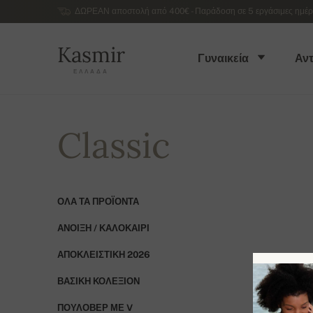
ΔΩΡΕΑΝ αποστολή από 400€ - Παράδοση σε 5 εργάσιμες ημέρες
Kasmir
Γυναικεία
Αντ
ΕΛΛΆΔΑ
Classic
ΌΛΑ ΤΑ ΠΡΟΪΌΝΤΑ
ΆΝΟΙΞΗ / ΚΑΛΟΚΑΊΡΙ
ΑΠΟΚΛΕΙΣΤΙΚΉ 2026
ΒΑΣΙΚΉ ΚΟΛΕΞΙΌΝ
ΠΟΥΛΌΒΕΡ ΜΕ V