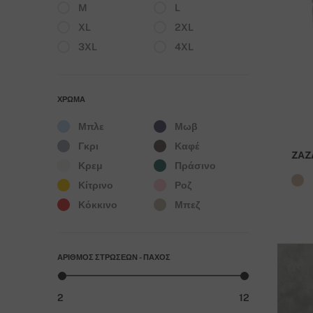
M
L
XL
2XL
3XL
4XL
ΧΡΏΜΑ
Μπλε
Μωβ
Γκρι
Καφέ
ZAZ
Κρεμ
Πράσινο
Κίτρινο
Ροζ
Κόκκινο
Μπεζ
ΑΡΙΘΜΌΣ ΣΤΡΏΣΕΩΝ - ΠΆΧΟΣ
2
12