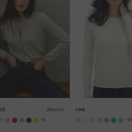
OÉ
268,00 €
LINE
+8
+1