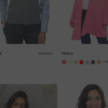
A
249,00 €
PERLA
+1