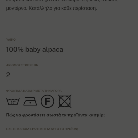
μοντέρνο. Κατάλληλο για κάθε περίσταση.
ΥΛΙΚΌ
100% baby alpaca
ΑΡΙΘΜΌΣ ΣΤΡΏΣΕΩΝ
2
ΦΡΟΝΤΊΔΑ ΚΑΣΜΊΡ ΜΕΤΆ ΤΗΝ ΑΓΟΡΆ
Πώς να φροντίσετε σωστά τα προϊόντα κασμίρ;
ΈΧΕΤΕ ΚΆΠΟΙΑ ΕΡΏΤΗΣΗ ΓΙΑ ΑΥΤΌ ΤΟ ΠΡΟΪΌΝ;