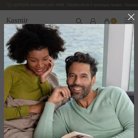
ΔΩΡΕΑΝ αποστολή από 400€ - Παράδοση σε 5 εργάσιμες ημέρες - Αλλαγές
Kasmir
0
ΕΛΛΆΔΑ
Αρχική
Γυναικεία κασμιρένια πουλόβερ πολυτελείας
Γυναικεία πουλόβερ από αλπακά