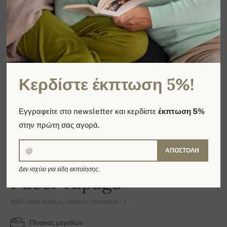
Κερδίστε έκπτωση 5%!
Εγγραφείτε στο newsletter και κερδίστε
έκπτωση 5%
στην πρώτη σας αγορά.
ΑΠΟΣΤΟΛΉ
Δεν ισχύει για είδη εκποίησης.
Pucci-Alpaga
100% baby alpaca | Αριθμός στρώσεων : 2
Πίνακας μεγεθών