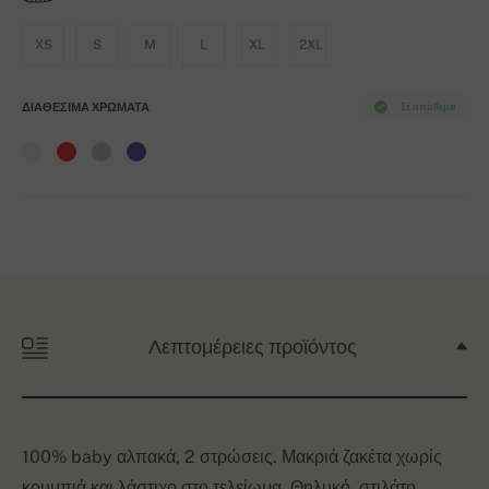
XS
S
M
L
XL
2XL
ΔΙΑΘΈΣΙΜΑ ΧΡΏΜΑΤΑ
Σε απόθεμα
Λεπτομέρειες προϊόντος
100% baby αλπακά, 2 στρώσεις. Μακριά ζακέτα χωρίς
κουμπιά και λάστιχο στο τελείωμα. Θηλυκό, στιλάτο,