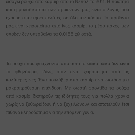
εισάγει ρούχα από καρμίρ από το Νεπάλ το 2011. Η ποιότητα
και η μοναδικότητα των προϊόντων μας είναι ο λόγος που
έχουμε αποκτήσει πελάτες σε όλο τον κόσμο. Τα προϊόντα
μας είναι χειροποίητα από ίνες κασμίρ, το μέσο πάχος των
οποίων δεν υπερβαίνει τα 0,0155 χιλιοστά.
Τα ρούχα που φτιάχνονται από αυτό το ειδικό υλικό δεν είναι
τα φθηνότερα, ιδίως όταν είναι χειροποίητα από τις
καλύτερες ίνες. Ένα πουλόβερ από κασμίρ είναι ωστόσο μια
μακροπρόθεσμη επένδυση. Με σωστή φροντίδα τα ρούχα
από κασμίρ διατηρούν τις ιδιότητές τους για πολλά χρόνια
χωρίς να ξεθωριάζουν ή να ξεχειλώνουν και αποτελούν έτσι
πιθανό κληροδότημα για την επόμενη γενιά.