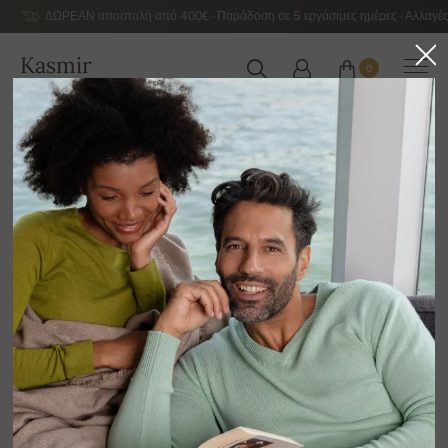
ΔΩΡΕΑΝ αποστολή από 400€ - Παράδοση σε 5 εργάσιμες ημέρες - Αλλαγές
Kasmir
0
ΕΛΛΆΔΑ
Αρχική
Γυναικεία κασμιρένια πουλόβερ πολυτελείας
Γυναικεία πουλόβερ από αλπακά