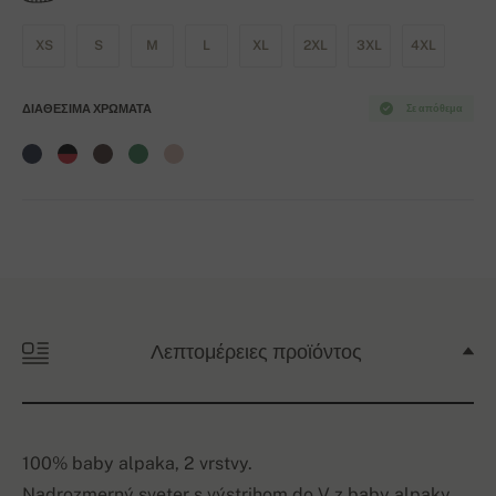
XS
S
M
L
XL
2XL
3XL
4XL
ΔΙΑΘΈΣΙΜΑ ΧΡΏΜΑΤΑ
Σε απόθεμα
Λεπτομέρειες προϊόντος
100% baby alpaka, 2 vrstvy.
Nadrozmerný sveter s výstrihom do V z baby alpaky.