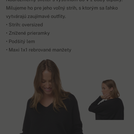
Milujeme ho pre jeho voľný strih, s ktorým sa ľahko
vytvárajú zaujímavé outfity.
• Strih: oversized
• Znížené prieramky
• Podšitý lem
• Maxi 1x1 rebrované manžety