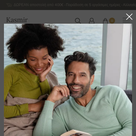
ΔΩΡΕΑΝ αποστολή από 400€ - Παράδοση σε 5 εργάσιμες ημέρες - Αλλαγές
Kasmir
0
ΕΛΛΆΔΑ
Αρχική
Γυναικεία κασμιρένια πουλόβερ πολυτελείας
Γυναικεία κασμιρένια ζιβάγκο