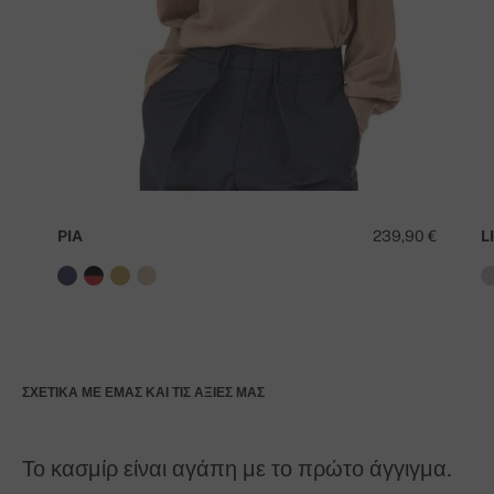
PIA
239,90 €
LI
ΣΧΕΤΙΚΆ ΜΕ ΕΜΆΣ ΚΑΙ ΤΙΣ ΑΞΊΕΣ ΜΑΣ
Το κασμίρ είναι αγάπη με το πρώτο άγγιγμα.