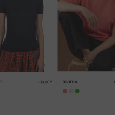
ς
κίας
Έ
R
180,00 €
RIVIERA
αγγελίας.
η είναι δωρεάν!