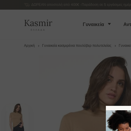
ΔΩΡΕΑΝ αποστολή από 400€ - Παράδοση σε 5 εργάσιμες ημέρες
Kasmir
Γυναικεία
Αντ
ΕΛΛΆΔΑ
Αρχική
Γυναικεία κασμιρένια πουλόβερ πολυτελείας
Γυναικε