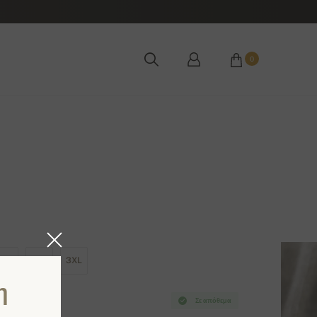
0
XL
2XL
3XL
η
Σε απόθεμα