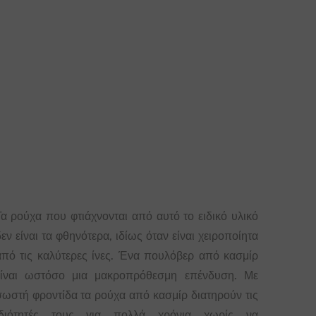
Τα ρούχα που φτιάχνονται από αυτό το ειδικό υλικό
εν είναι τα φθηνότερα, ιδίως όταν είναι χειροποίητα
από τις καλύτερες ίνες. Ένα πουλόβερ από κασμίρ
είναι ωστόσο μια μακροπρόθεσμη επένδυση. Με
σωστή φροντίδα τα ρούχα από κασμίρ διατηρούν τις
ιδιότητές τους για πολλά χρόνια χωρίς να