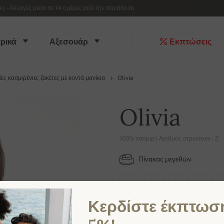
 - Αλλαγές μέσα σε 14 ημέρες από την παράδοση
ρικά
Αξεσουάρ
Εκπτώσεις
ίες κασμιρένιες ζακέτες με κοντά μανίκια
Olivia
Olivia
100% κασμίρ | Αριθμός στρώσεων : 2
Πίνακας μεγεθών
XS
S
M
L
Κερδίστε έκπτωσ
ΔΙΑΘΈΣΙΜΑ ΧΡΏΜΑΤΑ