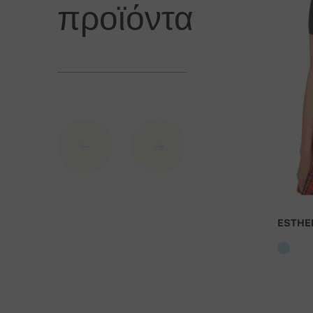
πληρωμής.
προϊόντα
Τρόποι πληρωμή
1. Πιστωτική κάρτα (
πύλη πληρωμής
από
Stripe
)
2. PayPal
3. Κατάθεση στο τραπεζικό λογαριασμό της Σλοβα
Σ
τοιχεία τράπεζας
:
IBAN: SK7109000000000233073526
BIC: GIBASKBX
ESTHE
Τράπεζα: Slovenská sporiteľňa a.s., Nitra
Ως εντολή πληρωμής αναφέρεται ο αριθμός της παρ
Για παραγγελίες άνω των 400 Ευρώ η παράδοσ