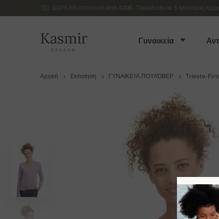
ΔΩΡΕΑΝ αποστολή από 400€ - Παράδοση σε 5 εργάσιμες ημέρες
Kasmir
Γυναικεία
Αντ
ΕΛΛΆΔΑ
Αρχική
Εκποίηση
ΓΥΝΑΙΚΕΊΑ ΠΟΥΛΌΒΕΡ
Trieste-Fir