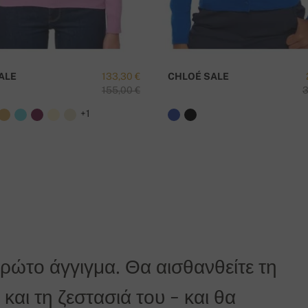
ALE
133,30 €
CHLOÉ SALE
155,00 €
3
+1
αγγελίας.
η είναι δωρεάν!
πρώτο άγγιγμα. Θα αισθανθείτε τη
και τη ζεστασιά του - και θα