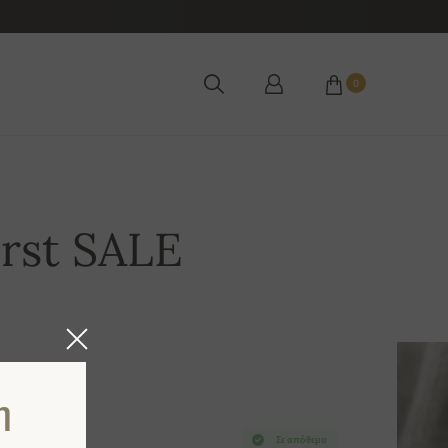
0
irst SALE
η
Σε απόθεμα