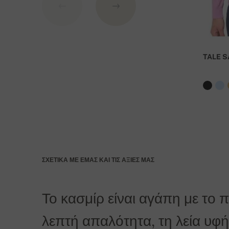
Σ
τοιχεία τράπεζας
:
IBAN: SK7109000000000233073526
BIC: GIBASKBX
TALE S
Τράπεζα: Slovenská sporiteľňa a.s., Nitra
Ως εντολή πληρωμής αναφέρεται ο αριθμός της παρ
Για παραγγελίες άνω των 400 Ευρώ η παράδοσ
ΣΧΕΤΙΚΆ ΜΕ ΕΜΆΣ ΚΑΙ ΤΙΣ ΑΞΊΕΣ ΜΑΣ
Το κασμίρ είναι αγάπη με το 
λεπτή απαλότητα, τη λεία υφή 