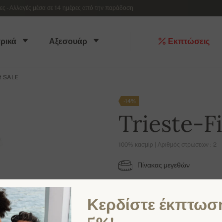
 - Αλλαγές μέσα σε 14 ημέρες από την παράδοση
ρικά
Αξεσουάρ
Εκπτώσεις
st SALE
-14%
Trieste-F
100% κασμίρ | Αριθμός στρώσεων : 2
Πίνακας μεγεθών
S
L
2XL
Κερδίστε έκπτωσ
ΔΙΑΘΈΣΙΜΑ ΧΡΏΜΑΤΑ