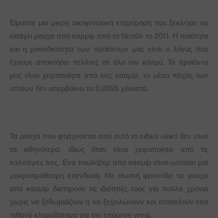
Είμαστε μια μικρή οικογενειακή επιχείρηση που ξεκίνησε να
εισάγει ρούχα από καρμίρ από το Νεπάλ το 2011. Η ποιότητα
και η μοναδικότητα των προϊόντων μας είναι ο λόγος που
έχουμε αποκτήσει πελάτες σε όλο τον κόσμο. Τα προϊόντα
μας είναι χειροποίητα από ίνες κασμίρ, το μέσο πάχος των
οποίων δεν υπερβαίνει τα 0,0155 χιλιοστά.
Τα ρούχα που φτιάχνονται από αυτό το ειδικό υλικό δεν είναι
τα φθηνότερα, ιδίως όταν είναι χειροποίητα από τις
καλύτερες ίνες. Ένα πουλόβερ από κασμίρ είναι ωστόσο μια
μακροπρόθεσμη επένδυση. Με σωστή φροντίδα τα ρούχα
από κασμίρ διατηρούν τις ιδιότητές τους για πολλά χρόνια
χωρίς να ξεθωριάζουν ή να ξεχειλώνουν και αποτελούν έτσι
πιθανό κληροδότημα για την επόμενη γενιά.