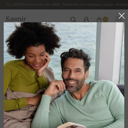
ΔΩΡΕΑΝ αποστολή από 400€ - Παράδοση σε 5 εργάσιμες ημέρες - Αλλαγές
Kasmir
0
ΕΛΛΆΔΑ
Αρχική
Εκποίηση
ΓΥΝΑΙΚΕΊΑ ΠΟΥΛΌΒΕΡ