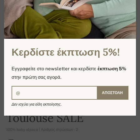
Κερδίστε έκπτωση 5%!
Εγγραφείτε στο newsletter και κερδίστε
έκπτωση 5%
στην πρώτη σας αγορά.
ΑΠΟΣΤΟΛΉ
Δεν ισχύει για είδη εκποίησης.
-16%
Toulouse SALE
100% baby alpaca | Αριθμός στρώσεων : 2