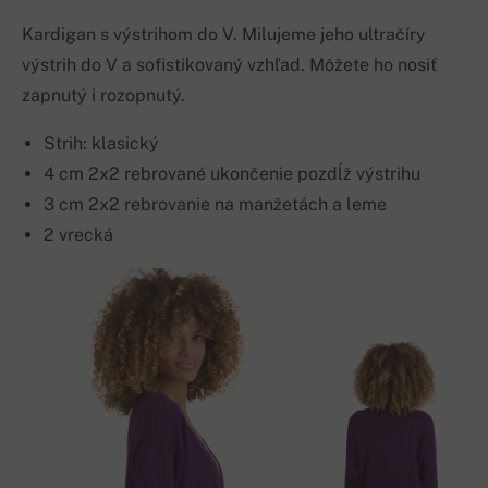
Kardigan s výstrihom do V. Milujeme jeho ultračíry
výstrih do V a sofistikovaný vzhľad. Môžete ho nosiť
zapnutý i rozopnutý.
Strih: klasický
4 cm 2x2 rebrované ukončenie pozdĺž výstrihu
3 cm 2x2 rebrovanie na manžetách a leme
2 vrecká