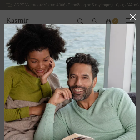
ΔΩΡΕΑΝ αποστολή από 400€ - Παράδοση σε 5 εργάσιμες ημέρες - Αλλαγές
Kasmir
0
ΕΛΛΆΔΑ
Αρχική
Εκποίηση
ΓΥΝΑΙΚΕΊΑ ΠΟΥΛΌΒΕΡ