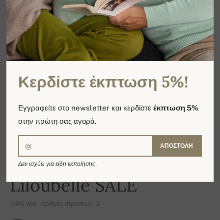
Κερδίστε έκπτωση 5%!
Εγγραφείτε στο newsletter και κερδίστε
έκπτωση 5%
στην πρώτη σας αγορά.
ΑΠΟΣΤΟΛΉ
Δεν ισχύει για είδη εκποίησης.
-16%
Liloubelle SALE
100% γιακ | Αριθμός στρώσεων : 2