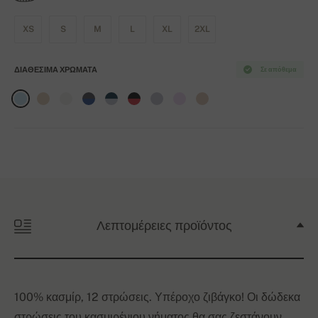
XS
S
M
L
XL
2XL
ΔΙΑΘΈΣΙΜΑ ΧΡΏΜΑΤΑ
Σε απόθεμα
Λεπτομέρειες προϊόντος
100% κασμίρ, 12 στρώσεις. Υπέροχο ζιβάγκο! Οι δώδεκα
στρώσεις του κασμιρένιου νήματος θα σας ζεστάνουν