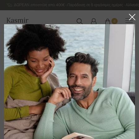
ΔΩΡΕΑΝ αποστολή από 400€ - Παράδοση σε 5 εργάσιμες ημέρες - Αλλαγές
Kasmir
0
ΕΛΛΆΔΑ
Αρχική
Γυναικεία κασμιρένια πουλόβερ πολυτελείας
Γυναικεία κασμιρένια ζιβάγκο