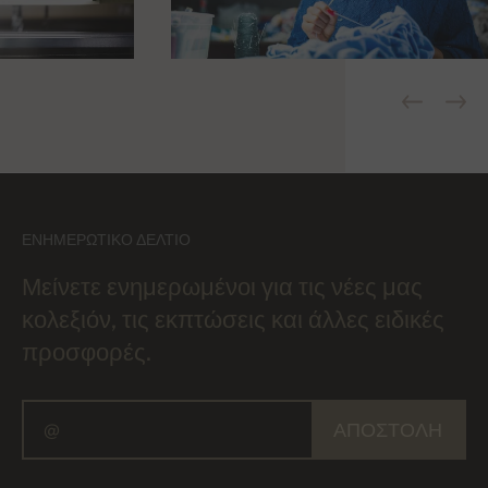
ΕΝΗΜΕΡΩΤΙΚΌ ΔΕΛΤΊΟ
Μείνετε ενημερωμένοι για τις νέες μας
κολεξιόν, τις εκπτώσεις και άλλες ειδικές
προσφορές.
ΑΠΟΣΤΟΛΉ