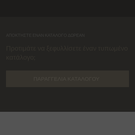
ΑΠΟΚΤΉΣΤΕ ΈΝΑΝ ΚΑΤΆΛΟΓΟ ΔΩΡΕΆΝ
Προτιμάτε να ξεφυλλίσετε έναν τυπωμένο
κατάλογο;
ΠΑΡΑΓΓΕΛΊΑ ΚΑΤΑΛΌΓΟΥ