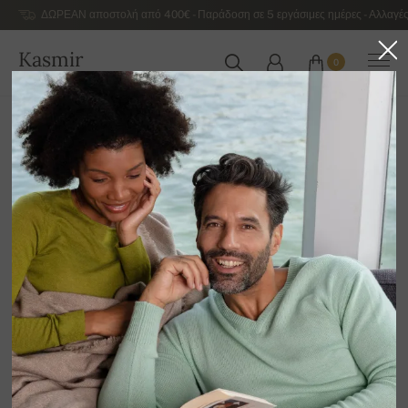
ΔΩΡΕΑΝ αποστολή από 400€ - Παράδοση σε 5 εργάσιμες ημέρες - Αλλαγές
Kasmir
0
ΕΛΛΆΔΑ
Αρχική
Αντρικά κασμιρένια πουλόβερ πολυτελείας
Ανδρικά κασμιρένια ζιβάγκο