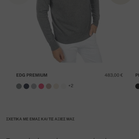
EDG PREMIUM
483,00 €
P
+2
ΣΧΕΤΙΚΆ ΜΕ ΕΜΆΣ ΚΑΙ ΤΙΣ ΑΞΊΕΣ ΜΑΣ