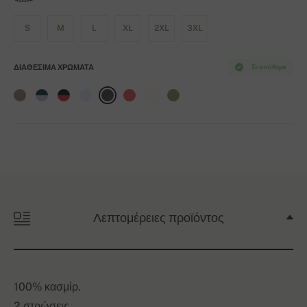
S
M
L
XL
2XL
3XL
ΔΙΑΘΈΣΙΜΑ ΧΡΏΜΑΤΑ
Σε απόθεμα
Λεπτομέρειες προϊόντος
100% κασμίρ.
2 στρώσεις.