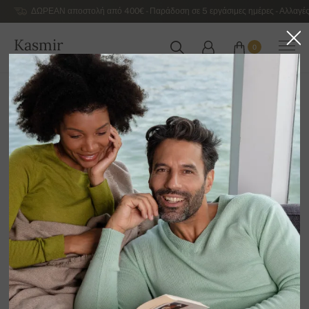
ΔΩΡΕΑΝ αποστολή από 400€ - Παράδοση σε 5 εργάσιμες ημέρες - Αλλαγές
Kasmir
0
ΕΛΛΆΔΑ
Αρχική
Αντρικά κασμιρένια πουλόβερ πολυτελείας
Ανδρικά πουλόβερ από Γιακ