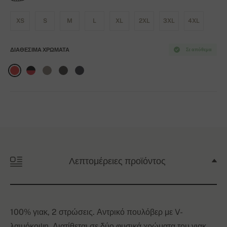
XS
S
M
L
XL
2XL
3XL
4XL
ΔΙΑΘΈΣΙΜΑ ΧΡΏΜΑΤΑ
Σε απόθεμα
Λεπτομέρειες προϊόντος
100% γιακ, 2 στρώσεις. Αντρικό πουλόβερ με V-
λαιμόκοψη. Διατίθεται σε δύο φυσικά χρώματα του γιακ.