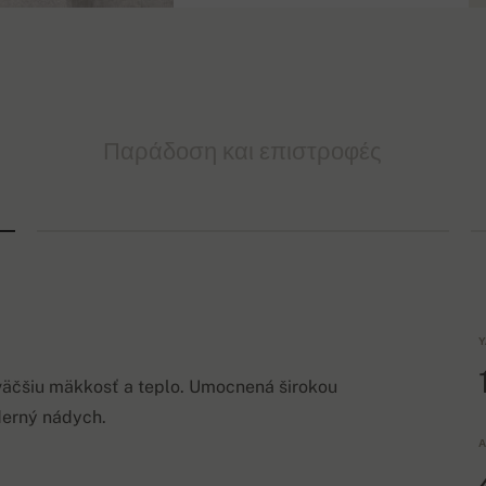
Παράδοση και επιστροφές
Υ
 väčšiu mäkkosť a teplo. Umocnená širokou
derný nádych.
Α