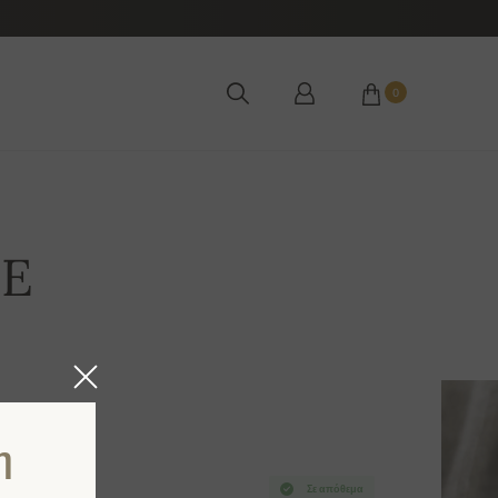
0
LE
η
Σε απόθεμα