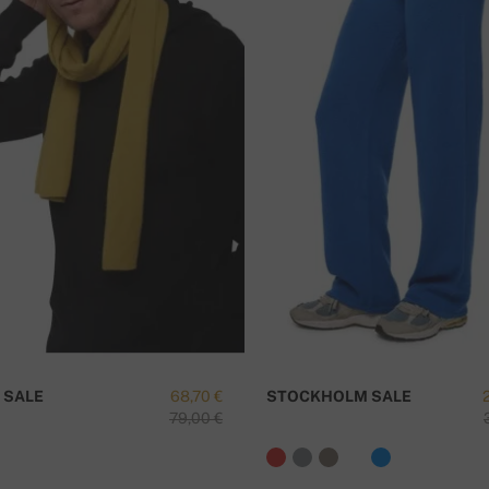
αποστέλλονται αμέσως μετά την παραλαβή
ς
κίας
Έ
 SALE
68,70 €
STOCKHOLM SALE
79,00 €
αγγελίας.