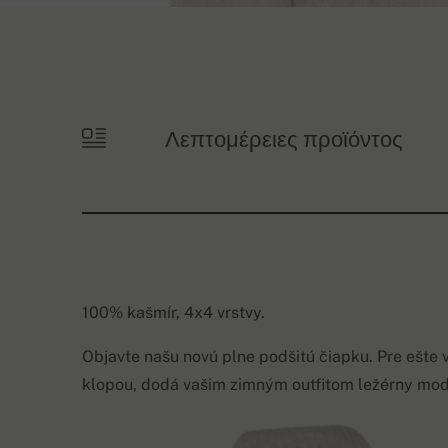
Λεπτομέρειες προϊόντος
100% kašmír, 4x4 vrstvy.
Objavte našu novú plne podšitú čiapku. Pre ešte
klopou, dodá vašim zimným outfitom ležérny mo