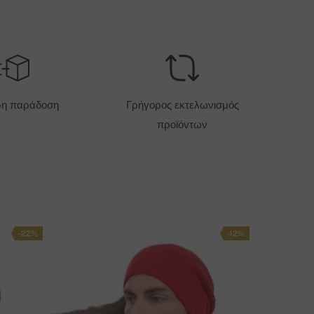
ΑΡΑΓΓΕΛΊΕΣ ΆΝΩ ΤΩΝ 400€
Δωρεάν αποστολή
ΌΣΤΟΣ ΑΠΟΣΤΟΛΉΣ - ΠΛΗΡΩΜΉ ΜΕ ΚΆΡΤΑ
6 EUR
ρη παράδοση
Γρήγορος εκτελωνισμός
προϊόντων
ΠΙΛΟΓΈΣ ΠΑΡΆΔΟΣΗΣ
-22%
-12%