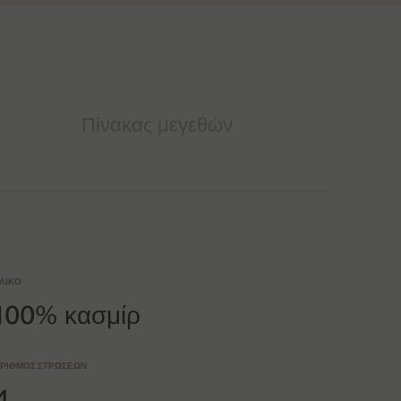
Πίνακας μεγεθών
ΛΙΚΌ
100% κασμίρ
ΡΙΘΜΌΣ ΣΤΡΏΣΕΩΝ
4