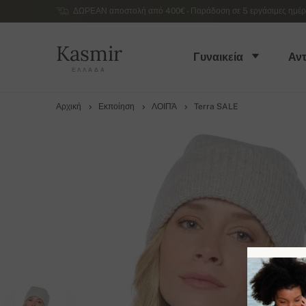
ΔΩΡΕΑΝ αποστολή από 400€ - Παράδοση σε 5 εργάσιμες ημέρες
Kasmir
Γυναικεία
Αντ
ΕΛΛΆΔΑ
Αρχική
Εκποίηση
ΛΟΙΠΆ
Terra SALE