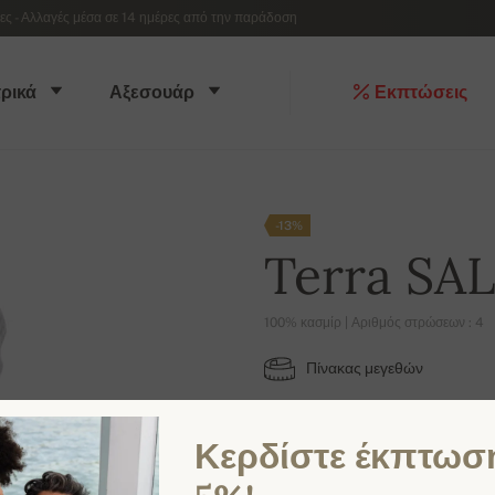
 - Αλλαγές μέσα σε 14 ημέρες από την παράδοση
ρικά
Αξεσουάρ
Εκπτώσεις
-13%
Terra SA
100% κασμίρ | Αριθμός στρώσεων : 4
Πίνακας μεγεθών
uni
26 x 24 cm
Κερδίστε έκπτωσ
ΔΙΑΘΈΣΙΜΑ ΧΡΏΜΑΤΑ