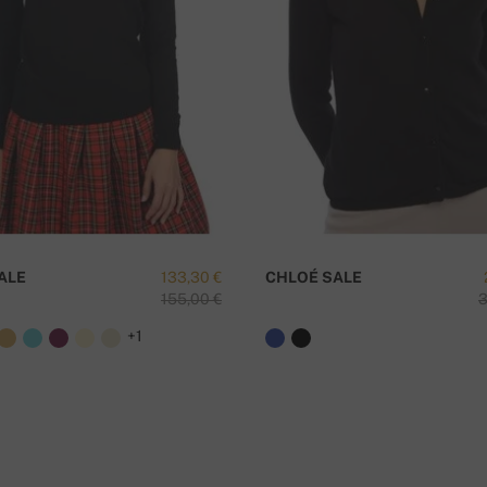
κίας
Έ
ALE
133,30 €
CHLOÉ SALE
155,00 €
3
+1
αγγελίας.
η είναι δωρεάν!