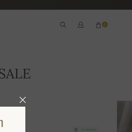
0
 SALE
η
Σε απόθεμα