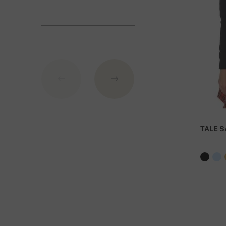
1. Πιστωτική κάρτα (
πύλη πληρωμής
από
Stripe
)
2. PayPal
3. Κατάθεση στο τραπεζικό λογαριασμό της Σλοβα
Σ
τοιχεία τράπεζας
:
IBAN: SK7109000000000233073526
BIC: GIBASKBX
TALE S
Τράπεζα: Slovenská sporiteľňa a.s., Nitra
Ως εντολή πληρωμής αναφέρεται ο αριθμός της παρ
Για παραγγελίες άνω των 400 Ευρώ η παράδοσ