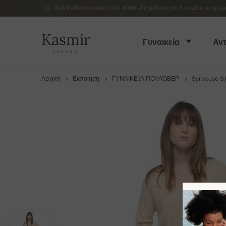
ΔΩΡΕΑΝ αποστολή από 400€ - Παράδοση σε 5 εργάσιμες ημέρες
Kasmir
Γυναικεία
Αντ
ΕΛΛΆΔΑ
Αρχική
Εκποίηση
ΓΥΝΑΙΚΕΊΑ ΠΟΥΛΌΒΕΡ
Syracuse S