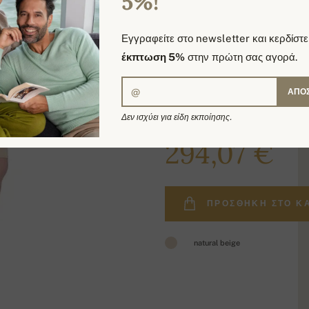
5%!
Εγγραφείτε στο newsletter και κερδίστε
έκπτωση 5%
στην πρώτη σας αγορά.
ΑΠΟ
Δεν ισχύει για είδη εκποίησης.
373,00 €
294,07 €
ΠΡΟΣΘΉΚΗ ΣΤΟ Κ
natural beige