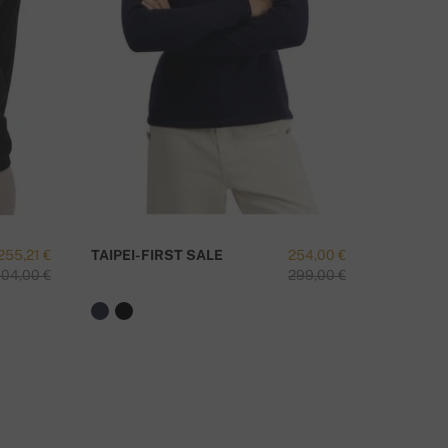
ΧΕΤΕ ΚΆΠΟΙΑ ΕΡΏΤΗΣΗ ΓΙΑ ΑΥΤΌ ΤΟ ΠΡΟΪΌΝ;
ΕΠΙΚΟΙΝΩΝΉΣΤΕ ΜΑΖΊ ΜΑΣ
255,21 €
TAIPEI-FIRST SALE
254,00 €
VANESS
04,00 €
299,00 €