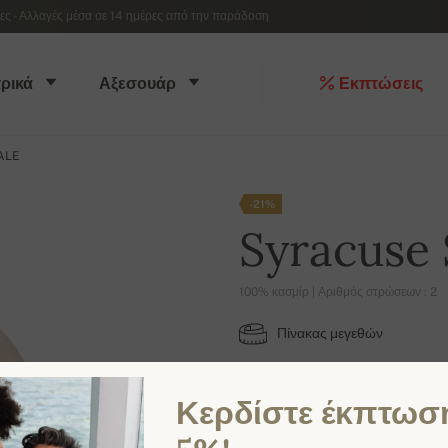
 - Αλλαγές μέσα σε 14 ημέρες από την παράδοση
ρικά
Αξεσουάρ
Εκπτώσεις
ALE
-21%
Syracuse
100% κασμίρ | Αριθμός στρώσεων : 2
Πίνακας μεγεθών
M
L
Κερδίστε έκπτωσ
ΔΙΑΘΈΣΙΜΑ ΧΡΏΜΑΤΑ