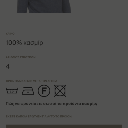
ΥΛΙΚΌ
100% κασμίρ
ΑΡΙΘΜΌΣ ΣΤΡΏΣΕΩΝ
4
ΦΡΟΝΤΊΔΑ ΚΑΣΜΊΡ ΜΕΤΆ ΤΗΝ ΑΓΟΡΆ
Πώς να φροντίσετε σωστά τα προϊόντα κασμίρ;
ΈΧΕΤΕ ΚΆΠΟΙΑ ΕΡΏΤΗΣΗ ΓΙΑ ΑΥΤΌ ΤΟ ΠΡΟΪΌΝ;