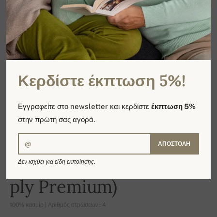
Κερδίστε έκπτωση 5%!
Εγγραφείτε στο newsletter και κερδίστε
έκπτωση 5%
στην πρώτη σας αγορά.
ΑΠΟΣΤΟΛΉ
Men's sweater (Nestor 4
Δεν ισχύει για είδη εκποίησης.
ply Premium)
100% κασμίρ | Αριθμός στρώσεων : 4