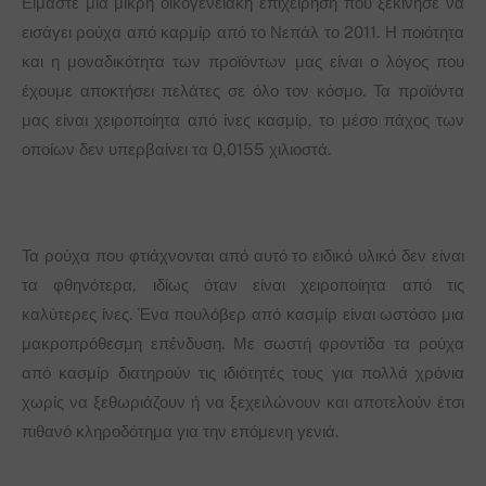
Είμαστε μια μικρή οικογενειακή επιχείρηση που ξεκίνησε να
εισάγει ρούχα από καρμίρ από το Νεπάλ το 2011. Η ποιότητα
και η μοναδικότητα των προϊόντων μας είναι ο λόγος που
έχουμε αποκτήσει πελάτες σε όλο τον κόσμο. Τα προϊόντα
μας είναι χειροποίητα από ίνες κασμίρ, το μέσο πάχος των
οποίων δεν υπερβαίνει τα 0,0155 χιλιοστά.
Τα ρούχα που φτιάχνονται από αυτό το ειδικό υλικό δεν είναι
τα φθηνότερα, ιδίως όταν είναι χειροποίητα από τις
καλύτερες ίνες. Ένα πουλόβερ από κασμίρ είναι ωστόσο μια
μακροπρόθεσμη επένδυση. Με σωστή φροντίδα τα ρούχα
από κασμίρ διατηρούν τις ιδιότητές τους για πολλά χρόνια
χωρίς να ξεθωριάζουν ή να ξεχειλώνουν και αποτελούν έτσι
πιθανό κληροδότημα για την επόμενη γενιά.