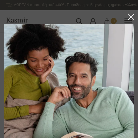
ΔΩΡΕΑΝ αποστολή από 400€ - Παράδοση σε 5 εργάσιμες ημέρες - Αλλαγές
Kasmir
0
ΕΛΛΆΔΑ
Αρχική
Αντρικά κασμιρένια πουλόβερ πολυτελείας