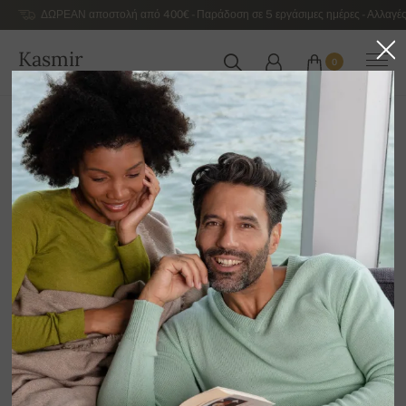
ΔΩΡΕΑΝ αποστολή από 400€ - Παράδοση σε 5 εργάσιμες ημέρες - Αλλαγές
Kasmir
0
ΕΛΛΆΔΑ
Αρχική
Γυναικεία κασμιρένια πουλόβερ πολυτελείας
Γυναικεία βασική κασμιρένια κολεξιόν