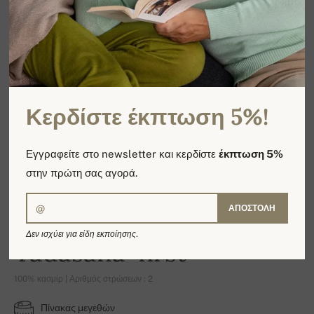
Κερδίστε έκπτωση 5%!
Εγγραφείτε στο newsletter και κερδίστε
έκπτωση 5%
στην πρώτη σας αγορά.
ΑΠΟΣΤΟΛΉ
Δεν ισχύει για είδη εκποίησης.
Tadasana-first
100% κασμίρ | Αριθμός στρώσεων : 2
Πίνακας μεγεθών