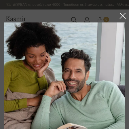
ΔΩΡΕΑΝ αποστολή από 400€ - Παράδοση σε 5 εργάσιμες ημέρες - Αλλαγές
Kasmir
0
ΕΛΛΆΔΑ
Αρχική
Γυναικεία κασμιρένια πουλόβερ πολυτελείας
Γυναικεία κασμιρένια πουλόβερ με V λαιμόκοψη