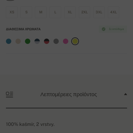
XS
S
M
L
XL
2XL
3XL
4XL
ΔΙΑΘΈΣΙΜΑ ΧΡΏΜΑΤΑ
Σε απόθεμα
Λεπτομέρειες προϊόντος
100% kašmír, 2 vrstvy.