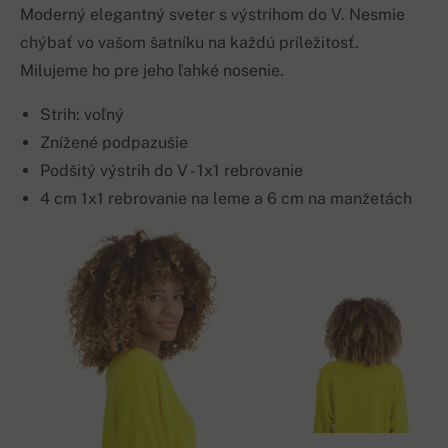
Moderný elegantný sveter s výstrihom do V. Nesmie
chýbať vo vašom šatníku na každú príležitosť.
Milujeme ho pre jeho ľahké nosenie.
Strih: voľný
Znížené podpazušie
Podšitý výstrih do V - 1x1 rebrovanie
4 cm 1x1 rebrovanie na leme a 6 cm na manžetách