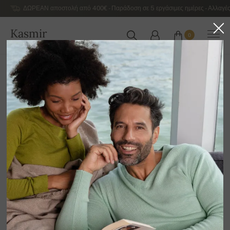
ΔΩΡΕΑΝ αποστολή από 400€ - Παράδοση σε 5 εργάσιμες ημέρες - Αλλαγές
Kasmir
0
ΕΛΛΆΔΑ
Αρχική
Γυναικεία κασμιρένια πουλόβερ πολυτελείας
Γυναικεία κασμιρένια πουλόβερ με V λαιμόκοψη