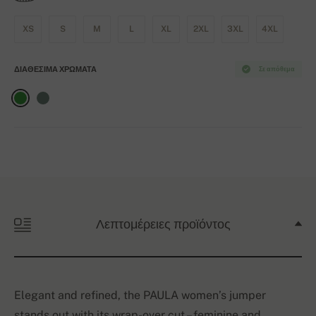
XS
S
M
L
XL
2XL
3XL
4XL
ΔΙΑΘΈΣΙΜΑ ΧΡΏΜΑΤΑ
Σε απόθεμα
Λεπτομέρειες προϊόντος
Elegant and refined, the PAULA women’s jumper
stands out with its wrap-over cut – feminine and