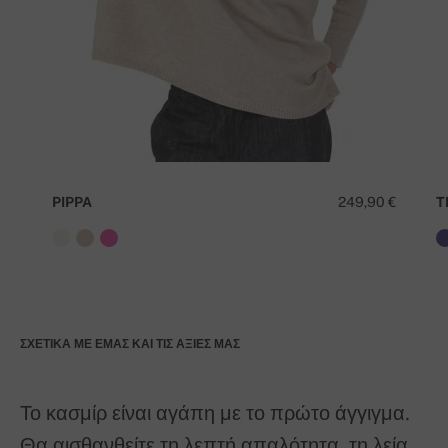
PIPPA
249,90 €
T
ΣΧΕΤΙΚΆ ΜΕ ΕΜΆΣ ΚΑΙ ΤΙΣ ΑΞΊΕΣ ΜΑΣ
Το κασμίρ είναι αγάπη με το πρώτο άγγιγμα.
Θα αισθανθείτε τη λεπτή απαλότητα, τη λεία