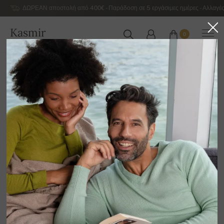
ΔΩΡΕΑΝ αποστολή από 400€ - Παράδοση σε 5 εργάσιμες ημέρες - Αλλαγές
Kasmir
0
ΕΛΛΆΔΑ
Αρχική
Αντρικά κασμιρένια πουλόβερ πολυτελείας