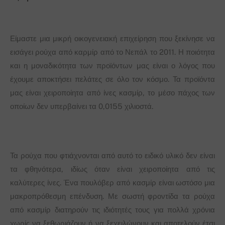
Είμαστε μια μικρή οικογενειακή επιχείρηση που ξεκίνησε να
εισάγει ρούχα από καρμίρ από το Νεπάλ το 2011. Η ποιότητα
και η μοναδικότητα των προϊόντων μας είναι ο λόγος που
έχουμε αποκτήσει πελάτες σε όλο τον κόσμο. Τα προϊόντα
μας είναι χειροποίητα από ίνες κασμίρ, το μέσο πάχος των
οποίων δεν υπερβαίνει τα 0,0155 χιλιοστά.
Τα ρούχα που φτιάχνονται από αυτό το ειδικό υλικό δεν είναι
τα φθηνότερα, ιδίως όταν είναι χειροποίητα από τις
καλύτερες ίνες. Ένα πουλόβερ από κασμίρ είναι ωστόσο μια
μακροπρόθεσμη επένδυση. Με σωστή φροντίδα τα ρούχα
από κασμίρ διατηρούν τις ιδιότητές τους για πολλά χρόνια
χωρίς να ξεθωριάζουν ή να ξεχειλώνουν και αποτελούν έτσι