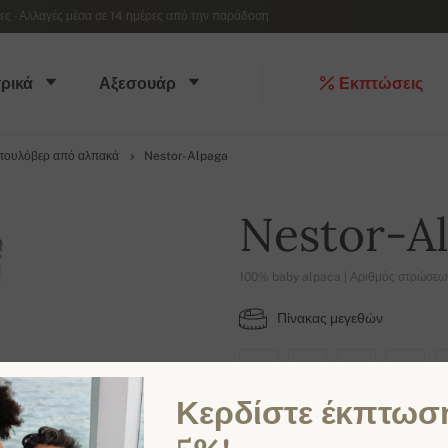
 - Αλλαγές μέσα σε 14 ημέρες από την παράδοση
ρικά
Αξεσουάρ
Εκπτώσεις
πουλόβερ από αλπακά
Nestor-Alpaga
Nestor-A
100% baby alpaca | Αριθμός στρώσεων
Πίνακας μεγεθών
XS
S
M
L
Κερδίστε έκπτωσ
ΔΙΑΘΈΣΙΜΑ ΧΡΏΜΑΤΑ