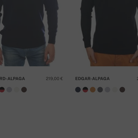
κίας
Έ
RD-ALPAGA
219,00 €
EDGAR-ALPAGA
αγγελίας.
η είναι δωρεάν!