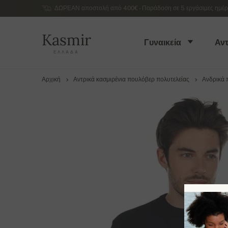
ΔΩΡΕΑΝ αποστολή από 400€ - Παράδοση σε 5 εργάσιμες ημέρες
Kasmir
Γυναικεία
Αντ
ΕΛΛΆΔΑ
Αρχική
Αντρικά κασμιρένια πουλόβερ πολυτελείας
Ανδρικά 