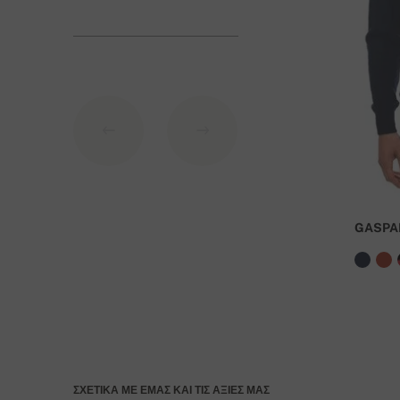
1. Πιστωτική κάρτα (
πύλη πληρωμής
από
Stripe
)
2. PayPal
3. Κατάθεση στο τραπεζικό λογαριασμό της Σλοβα
Σ
τοιχεία τράπεζας
:
IBAN: SK7109000000000233073526
BIC: GIBASKBX
GASPA
Τράπεζα: Slovenská sporiteľňa a.s., Nitra
Ως εντολή πληρωμής αναφέρεται ο αριθμός της παρ
Για παραγγελίες άνω των 400 Ευρώ η παράδοσ
ΣΧΕΤΙΚΆ ΜΕ ΕΜΆΣ ΚΑΙ ΤΙΣ ΑΞΊΕΣ ΜΑΣ