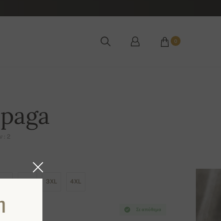
0
lpaga
 : 2
XL
2XL
3XL
4XL
η
Σε απόθεμα