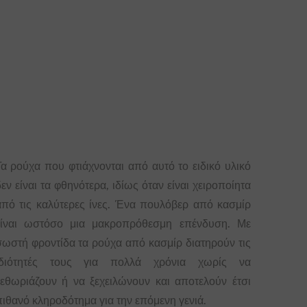
Τα ρούχα που φτιάχνονται από αυτό το ειδικό υλικό
εν είναι τα φθηνότερα, ιδίως όταν είναι χειροποίητα
από τις καλύτερες ίνες. Ένα πουλόβερ από κασμίρ
είναι ωστόσο μια μακροπρόθεσμη επένδυση. Με
σωστή φροντίδα τα ρούχα από κασμίρ διατηρούν τις
ιδιότητές τους για πολλά χρόνια χωρίς να
ξεθωριάζουν ή να ξεχειλώνουν και αποτελούν έτσι
πιθανό κληροδότημα για την επόμενη γενιά.