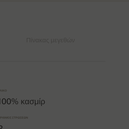
Πίνακας μεγεθών
ΛΙΚΌ
100% κασμίρ
ΡΙΘΜΌΣ ΣΤΡΏΣΕΩΝ
2