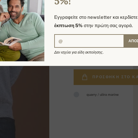
5%!
Εγγραφείτε στο newsletter και κερδίστε
έκπτωση 5%
στην πρώτη σας αγορά.
ΑΠΟ
349,90 €
Δεν ισχύει για είδη εκποίησης.
ΠΡΟΣΘΉΚΗ ΣΤΟ Κ
quarry / ultra marine