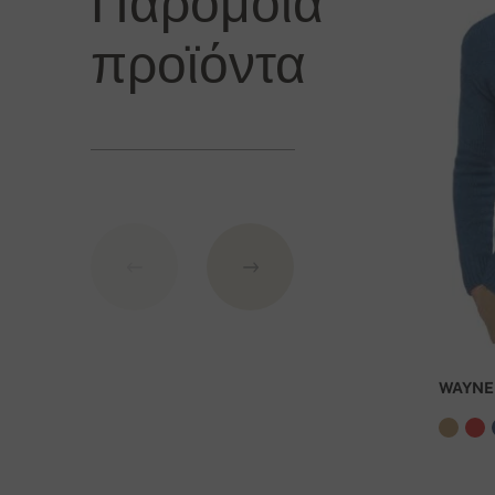
Παρόμοια
Τα έξοδα αποστολής είναι 6 €
. Τα εμπορεύματα 
πληρωμής.
προϊόντα
Τρόποι πληρωμή
1. Πιστωτική κάρτα (
πύλη πληρωμής
από
Stripe
)
2. PayPal
3. Κατάθεση στο τραπεζικό λογαριασμό της Σλοβα
Σ
τοιχεία τράπεζας
:
IBAN: SK7109000000000233073526
BIC: GIBASKBX
WAYNE
Τράπεζα: Slovenská sporiteľňa a.s., Nitra
Ως εντολή πληρωμής αναφέρεται ο αριθμός της παρ