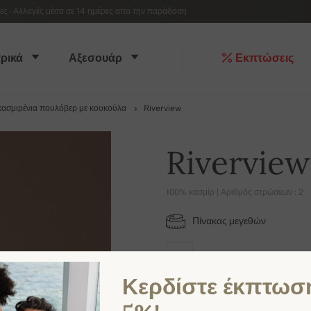
 - Αλλαγές μέσα σε 14 ημέρες από την παράδοση
ρικά
Αξεσουάρ
Εκπτώσεις
κασμιρένια πουλόβερ με κουκούλα
Riverview
Riverview
100% κασμίρ | Αριθμός στρώσεων : 2
Πίνακας μεγεθών
L
Κερδίστε έκπτωσ
ΔΙΑΘΈΣΙΜΑ ΧΡΏΜΑΤΑ