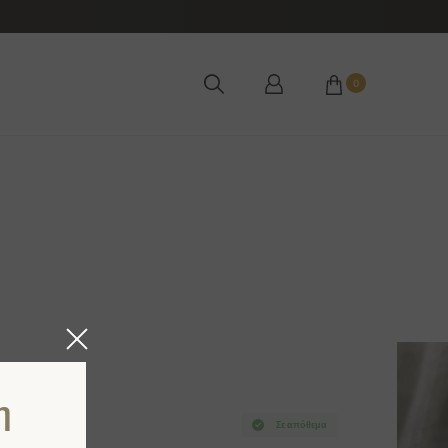
0
η
Σε απόθεμα