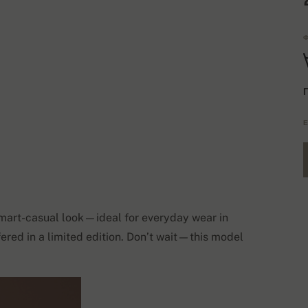
Φ
Έ
a smart-casual look—ideal for everyday wear in
ered in a limited edition. Don’t wait—this model