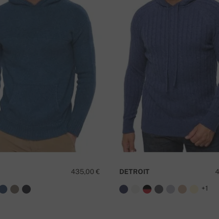
αποστέλλονται αμέσως μετά την παραλαβή
ς
κίας
Έ
435,00 €
DETROIT
4
+1
αγγελίας.