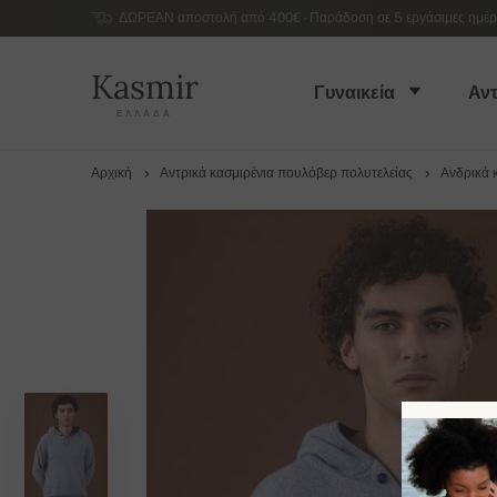
ΔΩΡΕΑΝ αποστολή από 400€ - Παράδοση σε 5 εργάσιμες ημέρες
Kasmir
Γυναικεία
Αντ
ΕΛΛΆΔΑ
Αρχική
Αντρικά κασμιρένια πουλόβερ πολυτελείας
Ανδρικά 