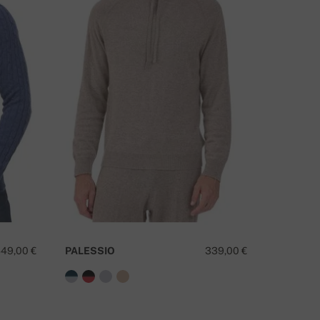
ΧΕΤΕ ΚΆΠΟΙΑ ΕΡΏΤΗΣΗ ΓΙΑ ΑΥΤΌ ΤΟ ΠΡΟΪΌΝ;
ΕΠΙΚΟΙΝΩΝΉΣΤΕ ΜΑΖΊ ΜΑΣ
49,00 €
PALESSIO
339,00 €
HIRO