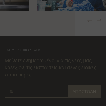
ΕΝΗΜΕΡΩΤΙΚΌ ΔΕΛΤΊΟ
Μείνετε ενημερωμένοι για τις νέες μας
κολεξιόν, τις εκπτώσεις και άλλες ειδικές
προσφορές.
ΑΠΟΣΤΟΛΉ