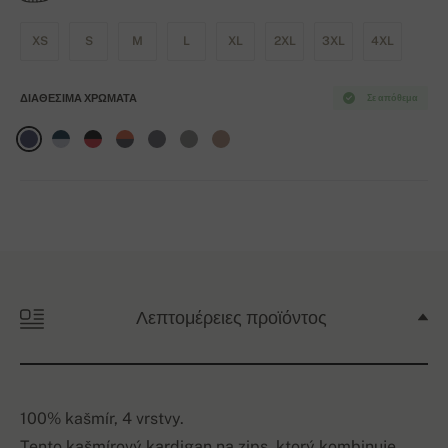
XS
S
M
L
XL
2XL
3XL
4XL
ΔΙΑΘΈΣΙΜΑ ΧΡΏΜΑΤΑ
Σε απόθεμα
Λεπτομέρειες προϊόντος
100% kašmír, 4 vrstvy.
Tento kašmírový kardigan na zips, ktorý kombinuje