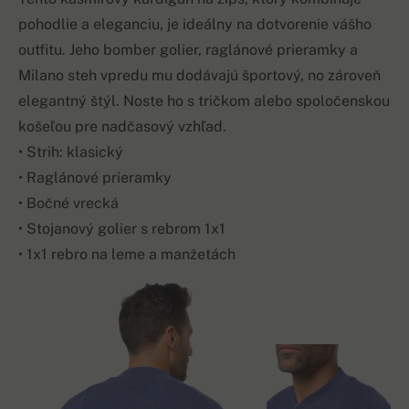
pohodlie a eleganciu, je ideálny na dotvorenie vášho
outfitu. Jeho bomber golier, raglánové prieramky a
Milano steh vpredu mu dodávajú športový, no zároveň
elegantný štýl. Noste ho s tričkom alebo spoločenskou
košeľou pre nadčasový vzhľad.
• Strih: klasický
• Raglánové prieramky
• Bočné vrecká
• Stojanový golier s rebrom 1x1
• 1x1 rebro na leme a manžetách