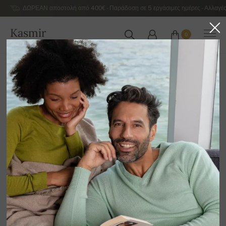
ΔΩΡΕΑΝ αποστολή από 400€ - Παράδοση σε 5 εργάσιμες ημέρες - Αλλαγές
Kasmir
0
ΕΛΛΆΔΑ
Αρχική
Αντρικά κασμιρένια πουλόβερ πολυτελείας
Ανδρικά κασμιρένια πουλόβερ με φερμουάρ