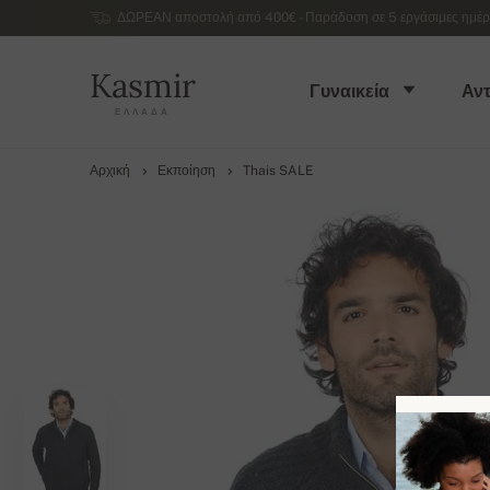
ΔΩΡΕΑΝ αποστολή από 400€ - Παράδοση σε 5 εργάσιμες ημέρες
Kasmir
Γυναικεία
Αντ
ΕΛΛΆΔΑ
Αρχική
Εκποίηση
Thais SALE