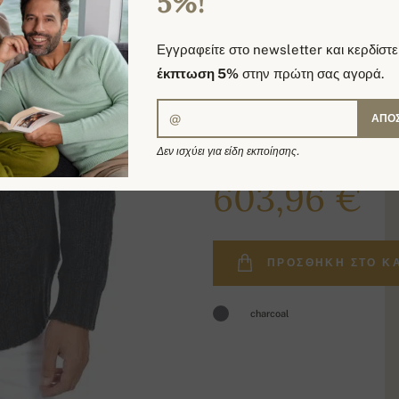
5%!
Εγγραφείτε στο newsletter και κερδίστε
έκπτωση 5%
στην πρώτη σας αγορά.
ΑΠΟ
Δεν ισχύει για είδη εκποίησης.
719,00 €
603,96 €
ΠΡΟΣΘΉΚΗ ΣΤΟ Κ
charcoal