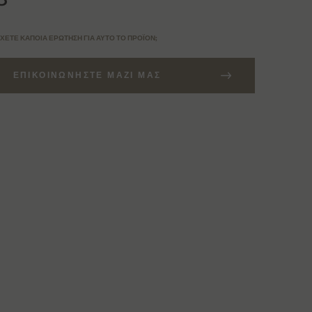
ΧΕΤΕ ΚΆΠΟΙΑ ΕΡΏΤΗΣΗ ΓΙΑ ΑΥΤΌ ΤΟ ΠΡΟΪΌΝ;
ΕΠΙΚΟΙΝΩΝΉΣΤΕ ΜΑΖΊ ΜΑΣ