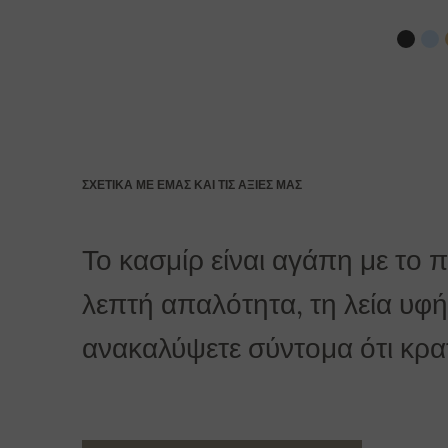
Τράπεζα: Slovenská sporiteľňa a.s., Nitra
Ως εντολή πληρωμής αναφέρεται ο αριθμός της παρ
Για παραγγελίες άνω των 400 Ευρώ η παράδοσ
ΣΧΕΤΙΚΆ ΜΕ ΕΜΆΣ ΚΑΙ ΤΙΣ ΑΞΊΕΣ ΜΑΣ
Το κασμίρ είναι αγάπη με το 
λεπτή απαλότητα, τη λεία υφή 
ανακαλύψετε σύντομα ότι κρατά