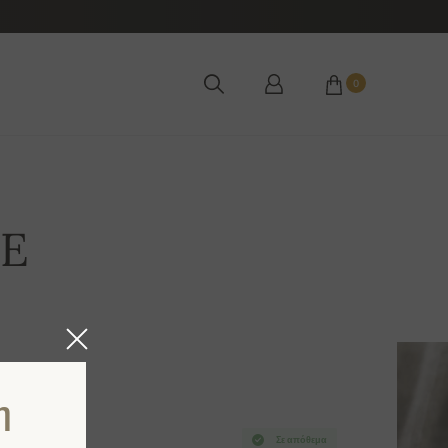
0
LE
η
Σε απόθεμα