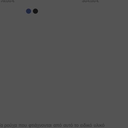
79,00 €
304,00 €
Τα ρούχα που φτιάχνονται από αυτό το ειδικό υλικό