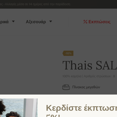
 - Αλλαγές μέσα σε 14 ημέρες από την παράδοση
ρικά
Αξεσουάρ
Εκπτώσεις
-16%
Thais SA
100% καμήλα | Αριθμός στρώσεων : 8
Πίνακας μεγεθών
2XL
Κερδίστε έκπτωσ
ΔΙΑΘΈΣΙΜΑ ΧΡΏΜΑΤΑ