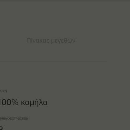
Πίνακας μεγεθών
ΛΙΚΌ
100% καμήλα
ΡΙΘΜΌΣ ΣΤΡΏΣΕΩΝ
8