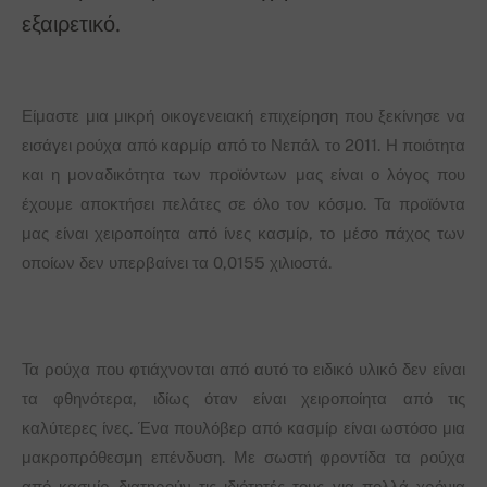
εξαιρετικό.
Είμαστε μια μικρή οικογενειακή επιχείρηση που ξεκίνησε να
εισάγει ρούχα από καρμίρ από το Νεπάλ το 2011. Η ποιότητα
και η μοναδικότητα των προϊόντων μας είναι ο λόγος που
έχουμε αποκτήσει πελάτες σε όλο τον κόσμο. Τα προϊόντα
μας είναι χειροποίητα από ίνες κασμίρ, το μέσο πάχος των
οποίων δεν υπερβαίνει τα 0,0155 χιλιοστά.
Τα ρούχα που φτιάχνονται από αυτό το ειδικό υλικό δεν είναι
τα φθηνότερα, ιδίως όταν είναι χειροποίητα από τις
καλύτερες ίνες. Ένα πουλόβερ από κασμίρ είναι ωστόσο μια
μακροπρόθεσμη επένδυση. Με σωστή φροντίδα τα ρούχα
από κασμίρ διατηρούν τις ιδιότητές τους για πολλά χρόνια