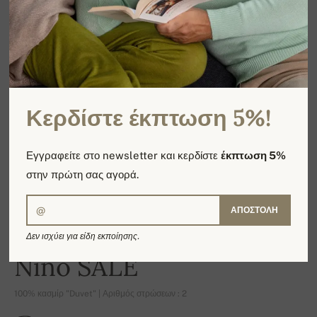
Κερδίστε έκπτωση 5%!
Εγγραφείτε στο newsletter και κερδίστε
έκπτωση 5%
στην πρώτη σας αγορά.
ΑΠΟΣΤΟΛΉ
Δεν ισχύει για είδη εκποίησης.
-17%
Nino SALE
100% κασμίρ "Duvet" | Αριθμός στρώσεων : 2