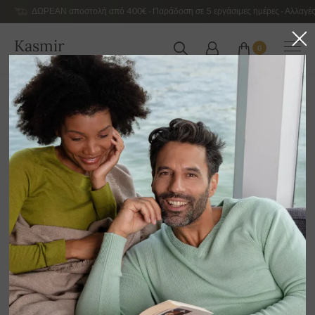
ΔΩΡΕΑΝ αποστολή από 400€ - Παράδοση σε 5 εργάσιμες ημέρες - Αλλαγές
Kasmir
0
ΕΛΛΆΔΑ
Αρχική
Εκποίηση