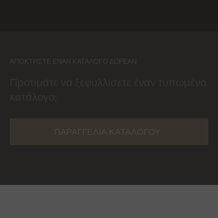
ΑΠΟΚΤΉΣΤΕ ΈΝΑΝ ΚΑΤΆΛΟΓΟ ΔΩΡΕΆΝ
Προτιμάτε να ξεφυλλίσετε έναν τυπωμένο
κατάλογο;
ΠΑΡΑΓΓΕΛΊΑ ΚΑΤΑΛΌΓΟΥ