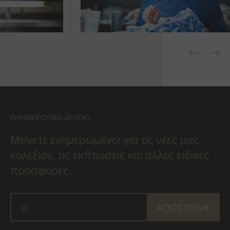
ΕΝΗΜΕΡΩΤΙΚΌ ΔΕΛΤΊΟ
Μείνετε ενημερωμένοι για τις νέες μας
κολεξιόν, τις εκπτώσεις και άλλες ειδικές
προσφορές.
ΑΠΟΣΤΟΛΉ