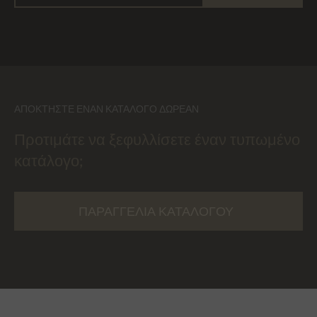
ΑΠΟΚΤΉΣΤΕ ΈΝΑΝ ΚΑΤΆΛΟΓΟ ΔΩΡΕΆΝ
Προτιμάτε να ξεφυλλίσετε έναν τυπωμένο
κατάλογο;
ΠΑΡΑΓΓΕΛΊΑ ΚΑΤΑΛΌΓΟΥ