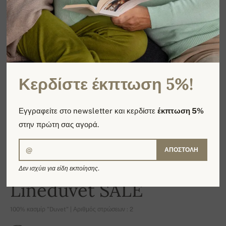
Κερδίστε έκπτωση 5%!
Εγγραφείτε στο newsletter και κερδίστε
έκπτωση 5%
στην πρώτη σας αγορά.
ΑΠΟΣΤΟΛΉ
Δεν ισχύει για είδη εκποίησης.
-16%
Lineduvet SALE
100% κασμίρ "Duvet" | Αριθμός στρώσεων : 2