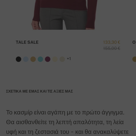
TALE SALE
133,30 €
O
155,00 €
+1
ΣΧΕΤΙΚΆ ΜΕ ΕΜΆΣ ΚΑΙ ΤΙΣ ΑΞΊΕΣ ΜΑΣ
Το κασμίρ είναι αγάπη με το πρώτο άγγιγμα.
Θα αισθανθείτε τη λεπτή απαλότητα, τη λεία
υφή και τη ζεστασιά του - και θα ανακαλύψετε