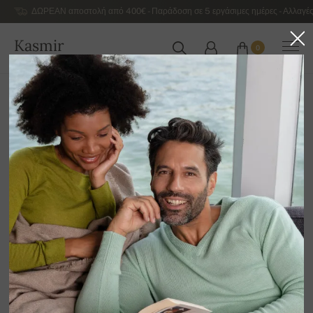
ΔΩΡΕΑΝ αποστολή από 400€ - Παράδοση σε 5 εργάσιμες ημέρες - Αλλαγές
Kasmir
0
ΕΛΛΆΔΑ
Αρχική
Εκποίηση