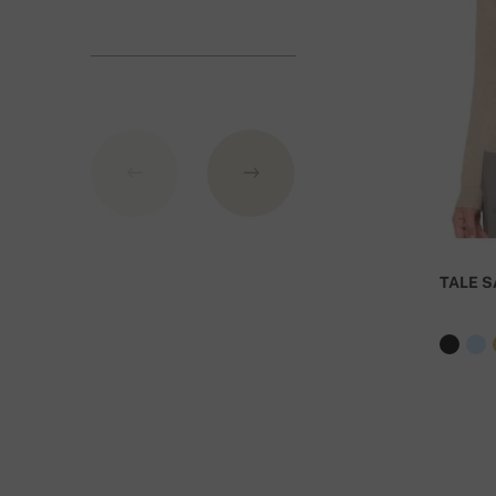
1. Πιστωτική κάρτα (
πύλη πληρωμής
από
Stripe
)
2. PayPal
3. Κατάθεση στο τραπεζικό λογαριασμό της Σλοβα
Σ
τοιχεία τράπεζας
:
IBAN: SK7109000000000233073526
BIC: GIBASKBX
TALE S
Τράπεζα: Slovenská sporiteľňa a.s., Nitra
Ως εντολή πληρωμής αναφέρεται ο αριθμός της παρ
Για παραγγελίες άνω των 400 Ευρώ η παράδοσ