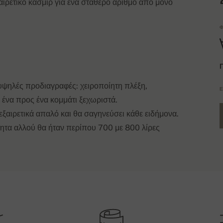
αιρετικό κασμίρ για ένα σταθερό αριθμό από μόνο
Φ
 υψηλές προδιαγραφές: χειροποίητη πλέξη,
Έ
 ένα προς ένα κομμάτι ξεχωριστά.
εξαιρετικά απαλό και θα σαγηνεύσει κάθε ειδήμονα.
ότητα αλλού θα ήταν περίπου 700 με 800 λίρες
οσης
Π
Τ
Μήκος μανικιών
Στήθος
57 cm
41 cm
ήσουμε μαζί σας, για να σας ενημερώσουμε για την
Κ