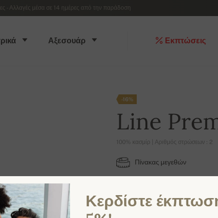
 - Αλλαγές μέσα σε 14 ημέρες από την παράδοση
ρικά
Αξεσουάρ
Εκπτώσεις
-16%
Line Pre
100% κασμίρ | Αριθμός στρώσεων : 2
Πίνακας μεγεθών
S
M
L
XL
Κερδίστε έκπτωσ
ΔΙΑΘΈΣΙΜΑ ΧΡΏΜΑΤΑ