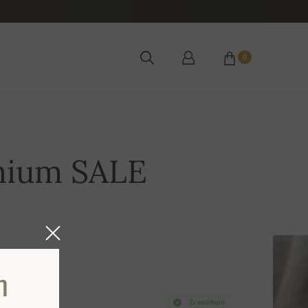
0
mium SALE
η
Σε απόθεμα