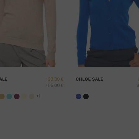
κίας
Έ
ALE
133,30 €
CHLOÉ SALE
155,00 €
3
+1
αγγελίας.
η είναι δωρεάν!