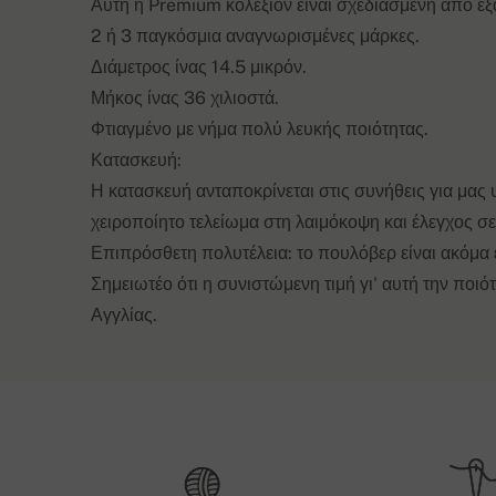
Αυτή η Premium κολεξιόν είναι σχεδιασμένη από εξ
2 ή 3 παγκόσμια αναγνωρισμένες μάρκες.
Διάμετρος ίνας 14.5 μικρόν.
Μήκος ίνας 36 χιλιοστά.
Φτιαγμένο με νήμα πολύ λευκής ποιότητας.
Κατασκευή:
Η κατασκευή ανταποκρίνεται στις συνήθεις για μας
χειροποίητο τελείωμα στη λαιμόκοψη και έλεγχος σε
Επιπρόσθετη πολυτέλεια: το πουλόβερ είναι ακόμα 
Σημειωτέο ότι η συνιστώμενη τιμή γι' αυτή την ποι
Αγγλίας.
Τρόποι παράδ
Μήκος πλάτης
XS
56 cm
Μετά την παραλαβή της παραγγελίας, θα επικοινων