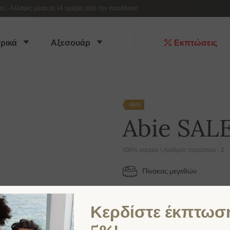
 - Αλλαγές μέσα σε 14 ημέρες από την παράδοση
ρικά
Αξεσουάρ
Εκπτώσεις
-16%
Abie SAL
100% κασμίρ | Αριθμός στρώσεων : 2
Πίνακας μεγεθών
S
M
L
Κερδίστε έκπτωσ
ΔΙΑΘΈΣΙΜΑ ΧΡΏΜΑΤΑ