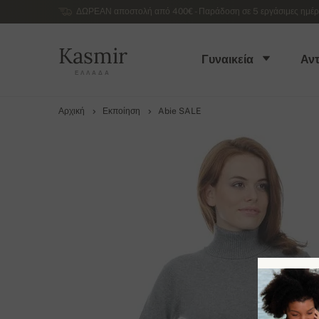
ΔΩΡΕΑΝ αποστολή από 400€ - Παράδοση σε 5 εργάσιμες ημέρες
Kasmir
Γυναικεία
Αντ
ΕΛΛΆΔΑ
Αρχική
Εκποίηση
Abie SALE