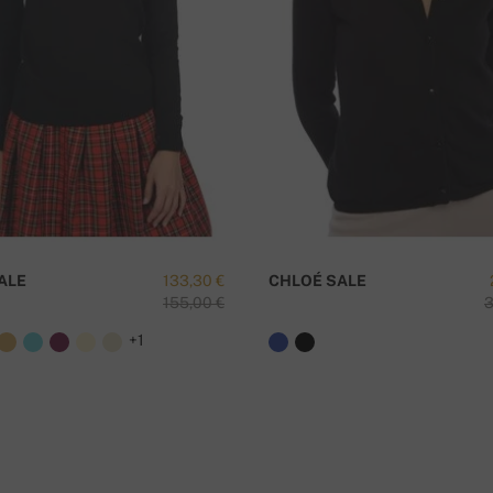
κίας
Έ
ALE
133,30 €
CHLOÉ SALE
155,00 €
3
+1
αγγελίας.
η είναι δωρεάν!