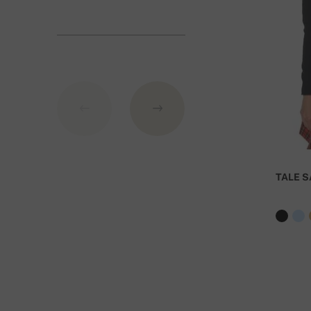
1. Πιστωτική κάρτα (
πύλη πληρωμής
από
Stripe
)
2. PayPal
3. Κατάθεση στο τραπεζικό λογαριασμό της Σλοβα
Σ
τοιχεία τράπεζας
:
IBAN: SK7109000000000233073526
BIC: GIBASKBX
TALE S
Τράπεζα: Slovenská sporiteľňa a.s., Nitra
Ως εντολή πληρωμής αναφέρεται ο αριθμός της παρ
Για παραγγελίες άνω των 400 Ευρώ η παράδοσ