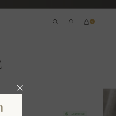
0
E
η
Σε απόθεμα