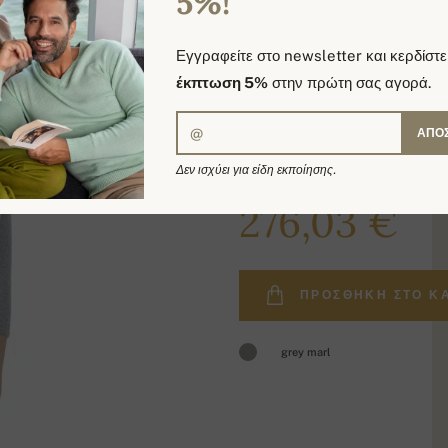
5%!
Εγγραφείτε στο newsletter και κερδίστε
έκπτωση 5%
στην πρώτη σας αγορά.
ΑΠΟ
Δεν ισχύει για είδη εκποίησης.
329,00 €
276,03 €
ΠΡΟΣΘΉΚΗ ΣΤΟ Κ
grey marl