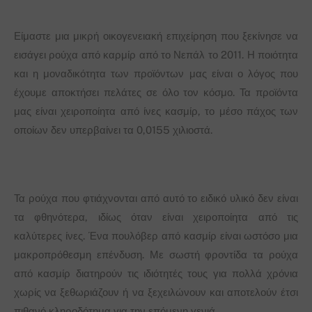
Είμαστε μια μικρή οικογενειακή επιχείρηση που ξεκίνησε να
εισάγει ρούχα από καρμίρ από το Νεπάλ το 2011. Η ποιότητα
και η μοναδικότητα των προϊόντων μας είναι ο λόγος που
έχουμε αποκτήσει πελάτες σε όλο τον κόσμο. Τα προϊόντα
μας είναι χειροποίητα από ίνες κασμίρ, το μέσο πάχος των
οποίων δεν υπερβαίνει τα 0,0155 χιλιοστά.
Τα ρούχα που φτιάχνονται από αυτό το ειδικό υλικό δεν είναι
τα φθηνότερα, ιδίως όταν είναι χειροποίητα από τις
καλύτερες ίνες. Ένα πουλόβερ από κασμίρ είναι ωστόσο μια
μακροπρόθεσμη επένδυση. Με σωστή φροντίδα τα ρούχα
από κασμίρ διατηρούν τις ιδιότητές τους για πολλά χρόνια
χωρίς να ξεθωριάζουν ή να ξεχειλώνουν και αποτελούν έτσι
πιθανό κληροδότημα για την επόμενη γενιά.