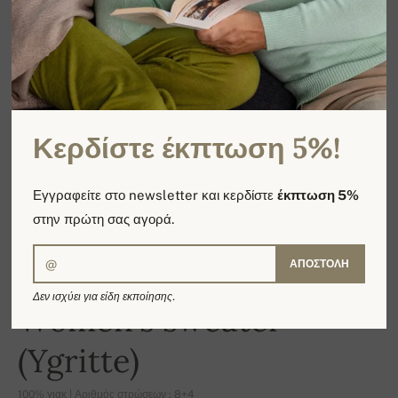
Κερδίστε έκπτωση 5%!
Εγγραφείτε στο newsletter και κερδίστε
έκπτωση 5%
στην πρώτη σας αγορά.
ΑΠΟΣΤΟΛΉ
Δεν ισχύει για είδη εκποίησης.
Women's sweater
(Ygritte)
100% γιακ | Αριθμός στρώσεων : 8+4