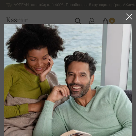
ΔΩΡΕΑΝ αποστολή από 400€ - Παράδοση σε 5 εργάσιμες ημέρες - Αλλαγές
Kasmir
0
ΕΛΛΆΔΑ
Αρχική
Γυναικεία κασμιρένια πουλόβερ πολυτελείας
Γυναικεία πουλόβερ από Γιακ