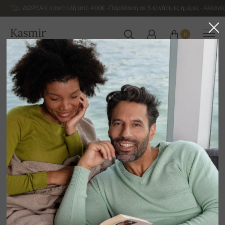
ΔΩΡΕΑΝ αποστολή από 400€ - Παράδοση σε 5 εργάσιμες ημέρες - Αλλαγές
Kasmir
0
ΕΛΛΆΔΑ
Αρχική
Γυναικεία κασμιρένια πουλόβερ πολυτελείας
Γυναικεία κασμιρένια πουλόβερ με V λαιμόκοψη