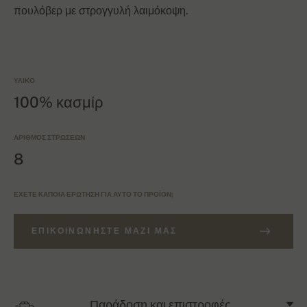
πουλόβερ με στρογγυλή λαιμόκοψη.
ΥΛΙΚΌ
100% κασμίρ
ΑΡΙΘΜΌΣ ΣΤΡΏΣΕΩΝ
8
ΈΧΕΤΕ ΚΆΠΟΙΑ ΕΡΏΤΗΣΗ ΓΙΑ ΑΥΤΌ ΤΟ ΠΡΟΪΌΝ;
ΕΠΙΚΟΙΝΩΝΉΣΤΕ ΜΑΖΊ ΜΑΣ
Παράδοση και επιστροφές