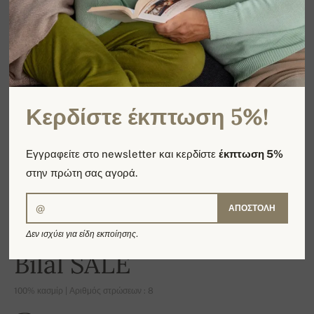
Κερδίστε έκπτωση 5%!
Εγγραφείτε στο newsletter και κερδίστε
έκπτωση 5%
στην πρώτη σας αγορά.
ΑΠΟΣΤΟΛΉ
Δεν ισχύει για είδη εκποίησης.
-4%
Bilal SALE
100% κασμίρ | Αριθμός στρώσεων : 8