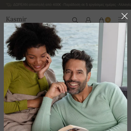
ΔΩΡΕΑΝ αποστολή από 400€ - Παράδοση σε 5 εργάσιμες ημέρες - Αλλαγές
Kasmir
0
ΕΛΛΆΔΑ
Αρχική
Εκποίηση