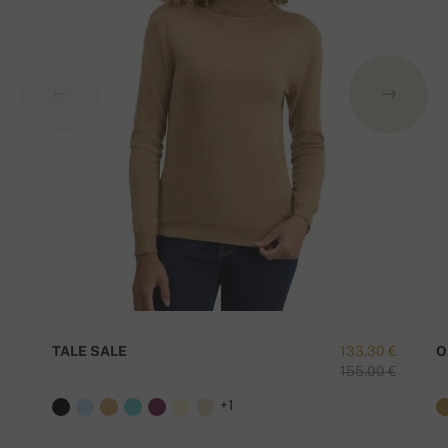
TALE SALE
133,30 €
O
155,00 €
+1