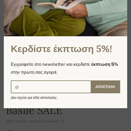
Κερδίστε έκπτωση 5%!
Εγγραφείτε στο newsletter και κερδίστε
έκπτωση 5%
στην πρώτη σας αγορά.
ΑΠΟΣΤΟΛΉ
Δεν ισχύει για είδη εκποίησης.
-18%
Basile SALE
100% κασμίρ | Αριθμός στρώσεων : 2