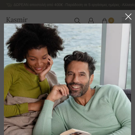
ΔΩΡΕΑΝ αποστολή από 400€ - Παράδοση σε 5 εργάσιμες ημέρες - Αλλαγές
Kasmir
0
ΕΛΛΆΔΑ
Αρχική
Εκποίηση