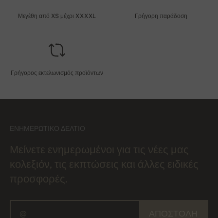
Μεγέθη από XS μέχρι XXXXL
Γρήγορη παράδοση
Γρήγορος εκτελωνισμός προϊόντων
ΕΝΗΜΕΡΩΤΙΚΌ ΔΕΛΤΊΟ
Μείνετε ενημερωμένοι για τις νέες μας
κολεξιόν, τις εκπτώσεις και άλλες ειδικές
προσφορές.
ΑΠΟΣΤΟΛΉ