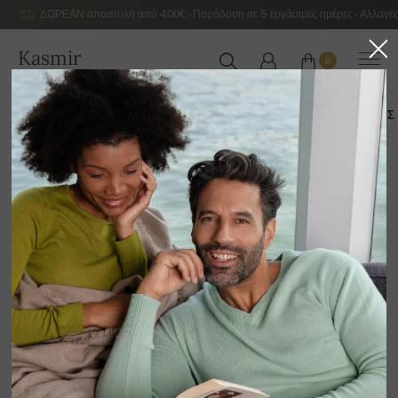
ΔΩΡΕΑΝ αποστολή από 400€ - Παράδοση σε 5 εργάσιμες ημέρες - Αλλαγές
Kasmir
0
ΕΛΛΆΔΑ
ΌΛΑ ΤΑ ΠΡΟΪΌΝΤΑ
ΦΟΥΛΆΡΙΑ
ΠΑΣΜΊΝΕΣ
ΓΆΝΤΙΑ
ΓΙΑΚΆΔΕΣ
Γιακάδες
12
Ταξινόμηση κατά
Φίλτρο
Δυστυχώς δεν υπάρχουν ακόμη προϊόντα σε αυτή
την κατηγορία