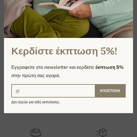
ΣΎΝΟΛΟ: 0 ΠΡΟΪΌΝΤΑ / 1 ΣΕΛΊΔΕΣ
1
Κερδίστε έκπτωση 5%!
Εγγραφείτε στο newsletter και κερδίστε
έκπτωση 5%
στην πρώτη σας αγορά.
ΑΠΟΣΤΟΛΉ
Δεν ισχύει για είδη εκποίησης.
Προσφέρουμε είδη από 100%
Χειροποίητα από το Νεπάλ
κασμίρ